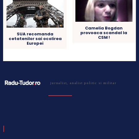
Camelia Bogdan
provoaca scandal la
SUA recomanda
CSM !
cetatenilor sai ocolirea
Europei
jurnalist, analist politic si militar