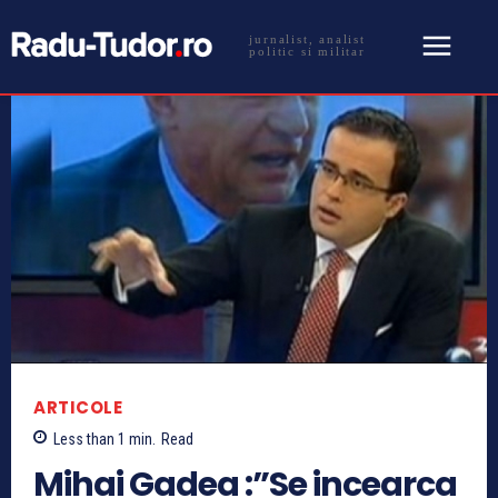
jurnalist, analist
politic si militar
ARTICOLE
Less than 1
min.
Read
Mihai Gadea :”Se incearca