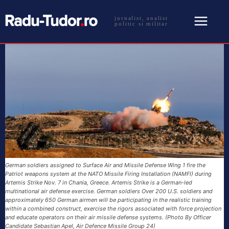
jurnalist, analist
politic si militar
German soldiers assigned to Surface Air and Missile Defense Wing 1 fire the
Patriot weapons system at the NATO Missile Firing Installation (NAMFI) during
Artemis Strike Nov. 7 in Chania, Greece. Artemis Strike is a German-led
multinational air defense exercise. German soldiers Over 200 U.S. soldiers and
approximately 650 German airmen will be participating in the realistic training
within a combined construct, exercise the rigors associated with force projection
and educate operators on their air missile defense systems. (Photo By Officer
Candidate Sebastian Apel, Air Defence Missile Group 24)