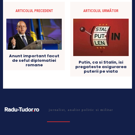
ARTICOLUL PRECEDENT
ARTICOLUL URMĂTOR
Anunt important facut
de seful diplomatiei
Putin, ca si Stalin, isi
romane
pregateste asigurarea
puterii pe viata
jurnalist, analist politic si militar