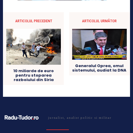
ARTICOLUL PRECEDENT
ARTICOLUL URMĂTOR
Generalul Oprea, omul
sistemului, audiat la DNA
10 miliarde de euro
pentru stoparea
razboiului din Siria
jurnalist, analist politic si militar