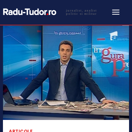
jurnalist, analist
politic si militar
ARTICOLE