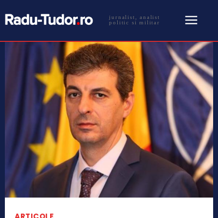
jurnalist, analist
politic si militar
ARTICOLE