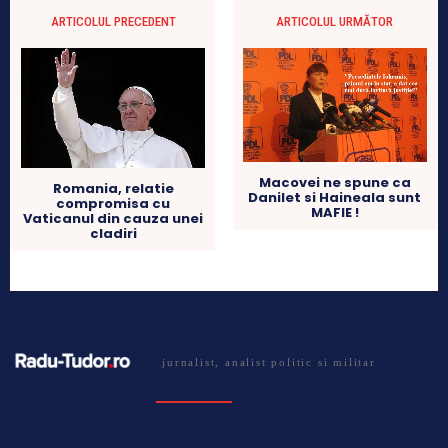
ARTICOLUL PRECEDENT
ARTICOLUL URMĂTOR
Macovei ne spune ca
Romania, relatie
Danilet si Haineala sunt
compromisa cu
MAFIE !
Vaticanul din cauza unei
cladiri
jurnalist, analist politic si militar