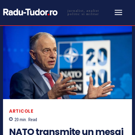
jurnalist, analist
politic si militar
ARTICOLE
20
min.
Read
NATO transmite un mesaj