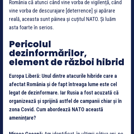
România că atunci când vine vorba de vigilență, când
vine vorba de descurajare [deterrence] și apărare
reală, aceasta sunt pâinea și cuțitul NATO. Și luăm
asta foarte în serios.
Pericolul
dezinformărilor,
element de război hibrid
Europa Liberă: Unul dintre atacurile hibride care a
afectat România și de fapt întreaga lume este cel
legat de dezinformare. Iar Rusia a fost acuzată că
organizează și sprijină astfel de campanii chiar și în
zona Covid. Cum abordează NATO această
amenințare?
Mircea Geoană:
Am identificat, în ultimii câțiva ani, pe