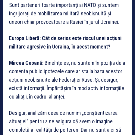
Sunt parteneri foarte importanți ai NATO și suntem
îngrijorați de mobilizarea militară neobișnuită și
uneori chiar provocatoare a Rusiei în jurul Ucrainei.
Europa Liberă: Cât de serios este riscul unei acțiuni
militare agresive în Ucraina, în acest moment?
Mircea Geoană:
Bineînțeles, nu suntem în poziția de a
comenta public ipotezele care ar sta la baza acestor
acțiuni neobișnuite ale Federației Ruse. Și, desigur,
există informații. Împărtășim în mod activ informațiile
cu aliații, în cadrul alianței.
Desigur, analizăm ceea ce numim „conștientizarea
situației” pentru a ne asigura că avem o imagine
completă a realității de pe teren. Dar nu sunt aici să