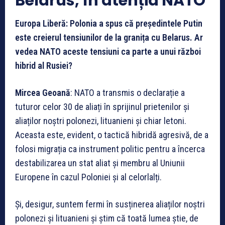
Belarus, în atenția NATO
Europa Liberă: Polonia a spus că președintele Putin
este creierul tensiunilor de la granița cu Belarus. Ar
vedea NATO aceste tensiuni ca parte a unui război
hibrid al Rusiei?
Mircea Geoană
: NATO a transmis o declarație a
tuturor celor 30 de aliați în sprijinul prietenilor și
aliaților noștri polonezi, lituanieni și chiar letoni.
Aceasta este, evident, o tactică hibridă agresivă, de a
folosi migrația ca instrument politic pentru a încerca
destabilizarea un stat aliat și membru al Uniunii
Europene în cazul Poloniei și al celorlalți.
Și, desigur, suntem fermi în susținerea aliaților noștri
polonezi și lituanieni și știm că toată lumea știe, de