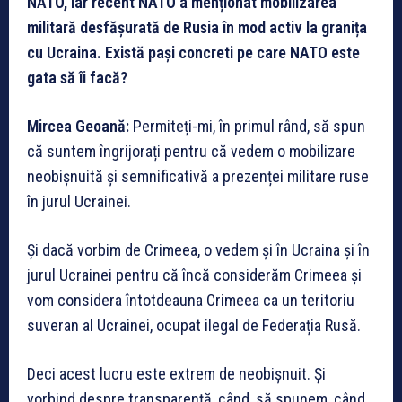
NATO, iar recent NATO a menționat mobilizarea
militară desfășurată de Rusia în mod activ la granița
cu Ucraina. Există pași concreti pe care NATO este
gata să îi facă?
Mircea Geoană:
Permiteți-mi, în primul rând, să spun
că suntem îngrijorați pentru că vedem o mobilizare
neobișnuită și semnificativă a prezenței militare ruse
în jurul Ucrainei.
Și dacă vorbim de Crimeea, o vedem și în Ucraina și în
jurul Ucrainei pentru că încă considerăm Crimeea și
vom considera întotdeauna Crimeea ca un teritoriu
suveran al Ucrainei, ocupat ilegal de Federația Rusă.
Deci acest lucru este extrem de neobișnuit. Și
vorbind despre transparență, când, să spunem, când