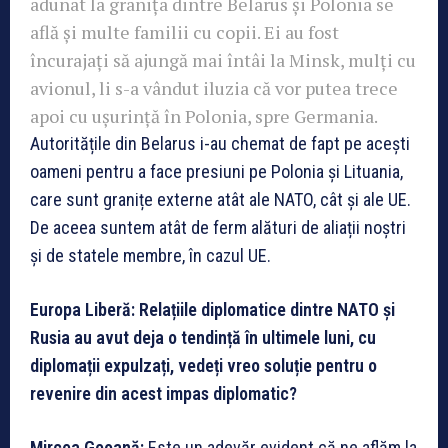
adunat la granița dintre Belarus și Polonia se
află și multe familii cu copii. Ei au fost
încurajați să ajungă mai întâi la Minsk, mulți cu
avionul, li s-a vândut iluzia că vor putea trece
apoi cu ușurință în Polonia, spre Germania.
Autoritățile din Belarus i-au chemat de fapt pe acești
oameni pentru a face presiuni pe Polonia și Lituania,
care sunt granițe externe atât ale NATO, cât și ale UE.
De aceea suntem atât de ferm alături de aliații noștri
și de statele membre, în cazul UE.
Europa Liberă: Relațiile diplomatice dintre NATO și
Rusia au avut deja o tendință în ultimele luni, cu
diplomații expulzați, vedeți vreo soluție pentru o
revenire din acest impas diplomatic?
Mircea Geoană:
Este un adevăr evident că ne aflăm la