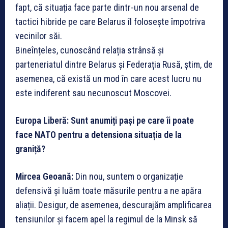
fapt, că situația face parte dintr-un nou arsenal de
tactici hibride pe care Belarus îl folosește împotriva
vecinilor săi.
Bineînțeles, cunoscând relația strânsă și
parteneriatul dintre Belarus și Federația Rusă, știm, de
asemenea, că există un mod în care acest lucru nu
este indiferent sau necunoscut Moscovei.
Europa Liberă: Sunt anumiți pași pe care îi poate
face NATO pentru a detensiona situația de la
graniță?
Mircea Geoană:
Din nou, suntem o organizație
defensivă și luăm toate măsurile pentru a ne apăra
aliații. Desigur, de asemenea, descurajăm amplificarea
tensiunilor și facem apel la regimul de la Minsk să