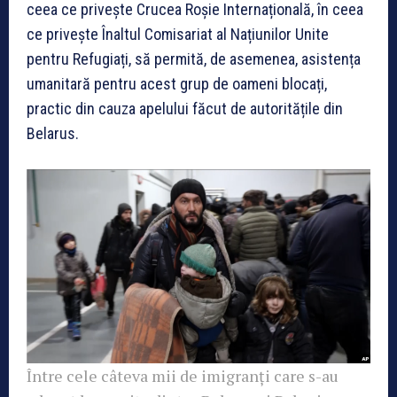
ceea ce privește Crucea Roșie Internațională, în ceea
ce privește Înaltul Comisariat al Națiunilor Unite
pentru Refugiați, să permită, de asemenea, asistența
umanitară pentru acest grup de oameni blocați,
practic din cauza apelului făcut de autoritățile din
Belarus.
Între cele câteva mii de imigranți care s-au