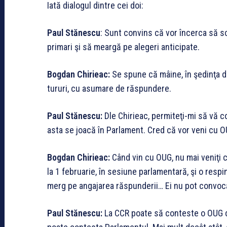
Iată dialogul dintre cei doi:
Paul Stănescu
: Sunt convins că vor încerca să sc
primari şi să meargă pe alegeri anticipate.
Bogdan Chirieac:
Se spune că mâine, în şedinţa d
tururi, cu asumare de răspundere.
Paul Stănescu:
Dle Chirieac, permiteţi-mi să vă 
asta se joacă în Parlament. Cred că vor veni cu O
Bogdan Chirieac:
Când vin cu OUG, nu mai veniţi c
la 1 februarie, în sesiune parlamentară, şi o respi
merg pe angajarea răspunderii… Ei nu pot convoc
Paul Stănescu:
La CCR poate să conteste o OUG do