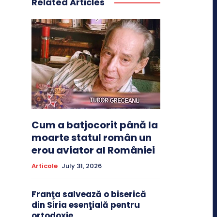
Related Articles
Cum a batjocorit până la
moarte statul român un
erou aviator al României
Articole
July 31, 2026
Franţa salvează o biserică
din Siria esenţială pentru
ortodoxie