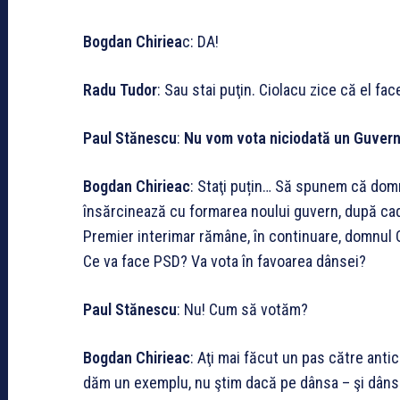
Bogdan Chiriea
c: DA!
Radu Tudor
: Sau stai puţin. Ciolacu zice că el fac
Paul Stănescu
:
Nu vom vota niciodată un Guvern
Bogdan Chirieac
: Staţi puțin… Să spunem că dom
însărcinează cu formarea noului guvern, după ca
Premier interimar rămâne, în continuare, domnul 
Ce va face PSD? Va vota în favoarea dânsei?
Paul Stănescu
: Nu! Cum să votăm?
Bogdan Chirieac
: Aţi mai făcut un pas către ant
dăm un exemplu, nu ştim dacă pe dânsa – şi dânsa