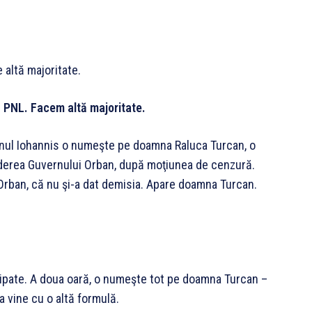
e altă majoritate.
 PNL. Facem altă majoritate.
nul Iohannis o numeşte pe doamna Raluca Turcan, o
derea Guvernului Orban, după moţiunea de cenzură.
Orban, că nu şi-a dat demisia. Apare doamna Turcan.
icipate. A doua oară, o numeşte tot pe doamna Turcan –
 vine cu o altă formulă.