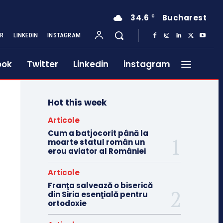
34.6
Bucharest
C
ER
LINKEDIN
INSTAGRAM
ook
Twitter
Linkedin
instagram
Hot this week
Articole
Cum a batjocorit până la
moarte statul român un
erou aviator al României
Articole
Franţa salvează o biserică
din Siria esenţială pentru
ortodoxie