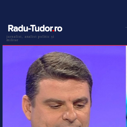
jurnalist, analist politic și
militar