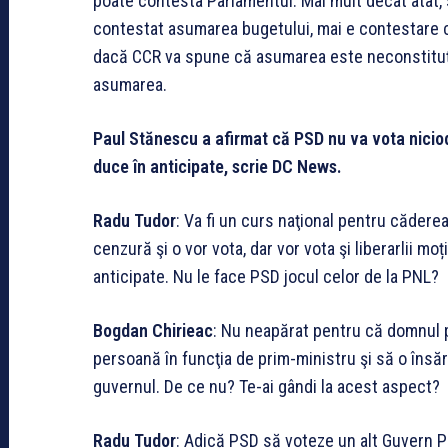
poate contesta Parlamentul. Mai mult decât atât,
contestat asumarea bugetului, mai e contestare cu 
dacă CCR va spune că asumarea este neconstituţi
asumarea.
Paul Stănescu a afirmat că PSD nu va vota nicio
duce în anticipate, scrie DC News.
Radu Tudor
: Va fi un curs naţional pentru căder
cenzură şi o vor vota, dar vor vota şi liberarlii m
anticipate. Nu le face PSD jocul celor de la PNL?
Bogdan Chirieac
: Nu neapărat pentru că domnul 
persoană în funcţia de prim-ministru şi să o îns
guvernul. De ce nu? Te-ai gândi la acest aspect?
Radu Tudor
: Adică PSD să voteze un alt Guvern P