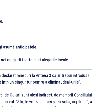
e.
şi asumă anticipatele.
 noi ne ajută foarte mult alegerile locale.
declarat miercuri la Antena 3 că ar trebui introdusă
e într-un singur tur pentru a elimina „deal-urile”.
i de CJ-uri sunt aleși indirect, de membrii Consiliului
un vot. ‘Stii, te votez, dar am și eu soția, copilul….’”, a