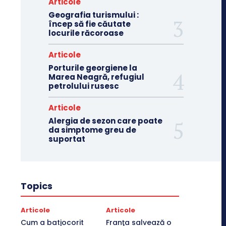
Articole
Geografia turismului :
încep să fie căutate
locurile răcoroase
Articole
Porturile georgiene la
Marea Neagră, refugiul
petrolului rusesc
Articole
Alergia de sezon care poate
da simptome greu de
suportat
Topics
Articole
Articole
Cum a batjocorit
Franţa salvează o