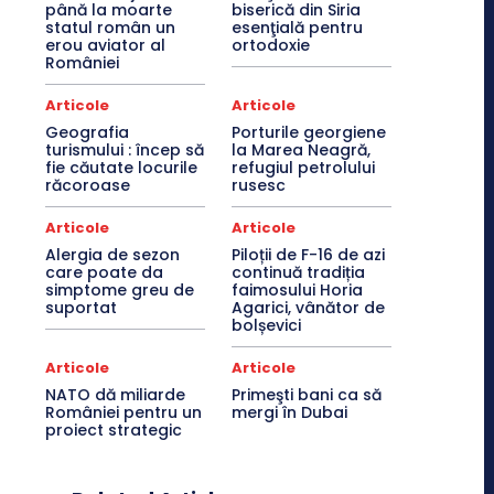
până la moarte
biserică din Siria
statul român un
esenţială pentru
erou aviator al
ortodoxie
României
Articole
Articole
Geografia
Porturile georgiene
turismului : încep să
la Marea Neagră,
fie căutate locurile
refugiul petrolului
răcoroase
rusesc
Articole
Articole
Alergia de sezon
Piloții de F-16 de azi
care poate da
continuă tradiția
simptome greu de
faimosului Horia
suportat
Agarici, vânător de
bolșevici
Articole
Articole
NATO dă miliarde
Primeşti bani ca să
României pentru un
mergi în Dubai
proiect strategic