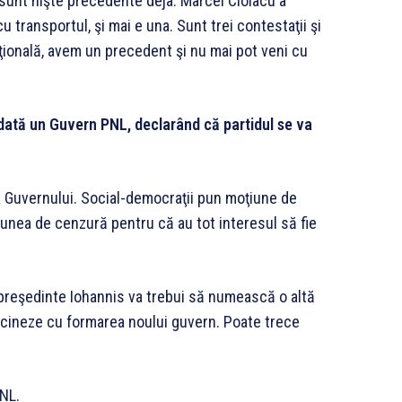
 sunt nişte precedente deja. Marcel Ciolacu a
transportul, şi mai e una. Sunt trei contestaţii şi
onală, avem un precedent şi nu mai pot veni cu
dată un Guvern PNL, declarând că partidul se va
ea Guvernului. Social-democraţii pun moţiune de
oțiunea de cenzură pentru că au tot interesul să fie
preşedinte Iohannis va trebui să numească o altă
ărcineze cu formarea noului guvern. Poate trece
NL.