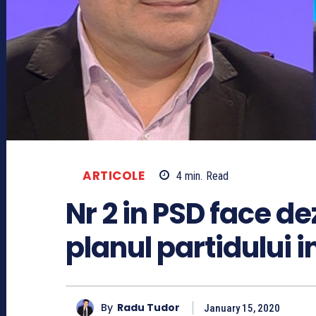
ARTICOLE
4
min.
Read
Nr 2 in PSD face de
planul partidului i
By
Radu Tudor
January 15, 2020