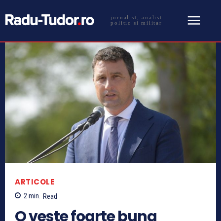
jurnalist, analist
politic si militar
ARTICOLE
2
min.
Read
O veste foarte buna