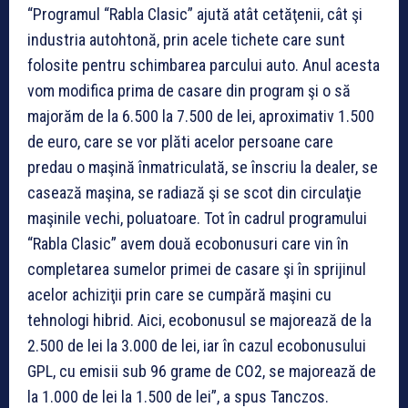
“Programul “Rabla Clasic” ajută atât cetăţenii, cât şi
industria autohtonă, prin acele tichete care sunt
folosite pentru schimbarea parcului auto. Anul acesta
vom modifica prima de casare din program şi o să
majorăm de la 6.500 la 7.500 de lei, aproximativ 1.500
de euro, care se vor plăti acelor persoane care
predau o maşină înmatriculată, se înscriu la dealer, se
casează maşina, se radiază şi se scot din circulaţie
maşinile vechi, poluatoare. Tot în cadrul programului
“Rabla Clasic” avem două ecobonusuri care vin în
completarea sumelor primei de casare şi în sprijinul
acelor achiziţii prin care se cumpără maşini cu
tehnologi hibrid. Aici, ecobonusul se majorează de la
2.500 de lei la 3.000 de lei, iar în cazul ecobonusului
GPL, cu emisii sub 96 grame de CO2, se majorează de
la 1.000 de lei la 1.500 de lei”, a spus Tanczos.