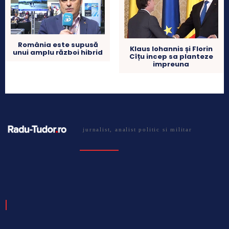
România este supusă
Klaus Iohannis și Florin
unui amplu război hibrid
Cîțu incep sa planteze
impreuna
jurnalist, analist politic si militar