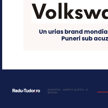
Un urias brand mondial
Puneri sub acu
jurnalist, analist politic si
militar