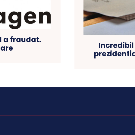
 a fraudat.
Incredibil
zare
prezidenti