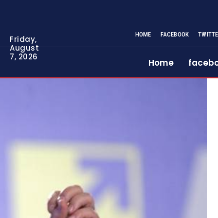
HOME
FACEBOOK
TWITT
Friday,
August
7, 2026
Home
faceb