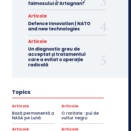
faimosului d’Artagnan?
Articole
Defence Innovation | NATO
and new technologies
Articole
Un diagnostic greu de
acceptat și tratamentul
care a evitat o operație
radicală
Topics
Articole
Articole
Bază permanentă a
O raritate : pui de
NASA pe Lună
vultur negru
Articole
Articole