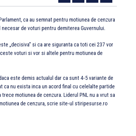
a Parlament, ca au semnat pentru motiunea de cenzura
l necesar de voturi pentru demiterea Guvernului.
e „decisiva” si ca are siguranta ca toti cei 237 vor
ceste voturi si vor si altele pentru motiunea de
 daca este demis actualul dar ca sunt 4-5 variante de
t ca nu exista inca un acord final cu celelalte partide
a trece motiunea de cenzura. Liderul PNL nu a vrut sa
otiunea de cenzura, scrie site-ul stiripesurse.ro