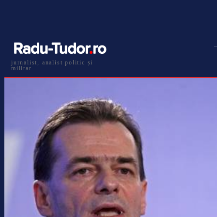
jurnalist, analist politic și
militar