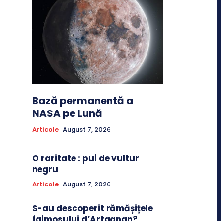
Bază permanentă a
NASA pe Lună
Articole
August 7, 2026
O raritate : pui de vultur
negru
Articole
August 7, 2026
S-au descoperit rămășițele
faimosului d’Artagnan?