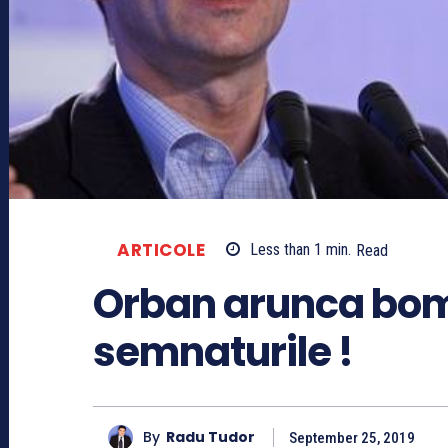
ARTICOLE
Less than 1
min.
Read
Orban arunca bom
semnaturile !
By
Radu Tudor
September 25, 2019