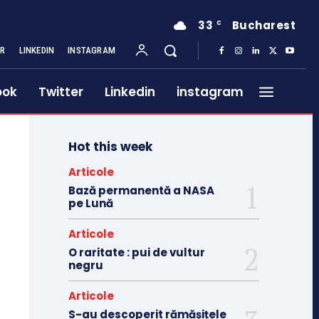
33
Bucharest
C
ER
LINKEDIN
INSTAGRAM
ook
Twitter
Linkedin
instagram
Hot this week
Articole
Bază permanentă a NASA
pe Lună
Articole
O raritate : pui de vultur
negru
Articole
S-au descoperit rămășițele