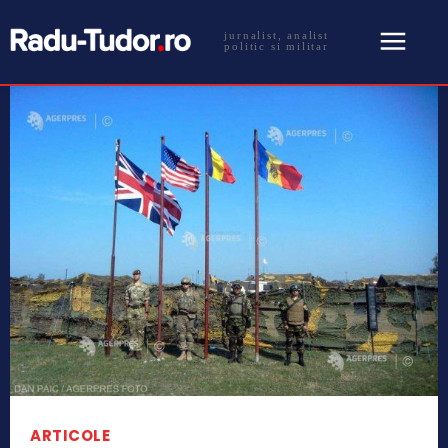
jurnalist, analist
politic si militar
ARTICOLE