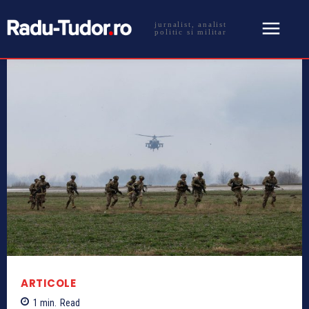
jurnalist, analist
politic si militar
ARTICOLE
1
min.
Read