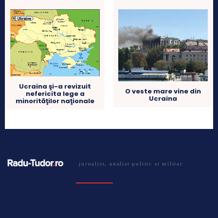
Ucraina şi-a revizuit
O veste mare vine din
nefericita lege a
Ucraina
minorităţilor naţionale
jurnalist, analist politic si militar