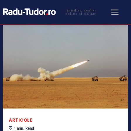
jurnalist, analist
politic si militar
ARTICOLE
1
min.
Read