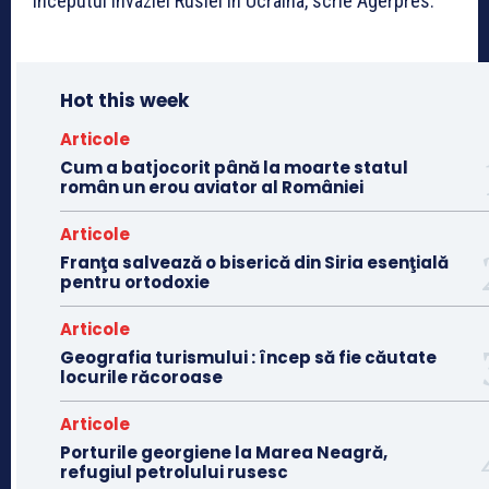
începutul invaziei Rusiei în Ucraina, scrie Agerpres.
Hot this week
Articole
Cum a batjocorit până la moarte statul
român un erou aviator al României
Articole
Franţa salvează o biserică din Siria esenţială
pentru ortodoxie
Articole
Geografia turismului : încep să fie căutate
locurile răcoroase
Articole
Porturile georgiene la Marea Neagră,
refugiul petrolului rusesc