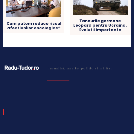
Tancurile germane
Cum putem reduce riscul
Leopard pentru Ucraina.
afectiunilor oncologice?
Evolutii importante
jurnalist, analist politic si militar