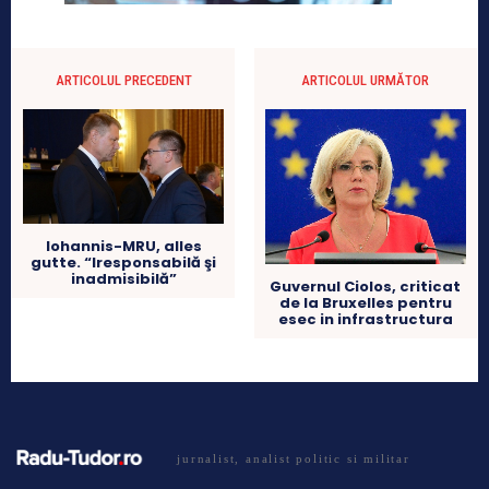
ARTICOLUL PRECEDENT
ARTICOLUL URMĂTOR
Iohannis-MRU, alles
gutte. “Iresponsabilă şi
inadmisibilă”
Guvernul Ciolos, criticat
de la Bruxelles pentru
esec in infrastructura
jurnalist, analist politic si militar