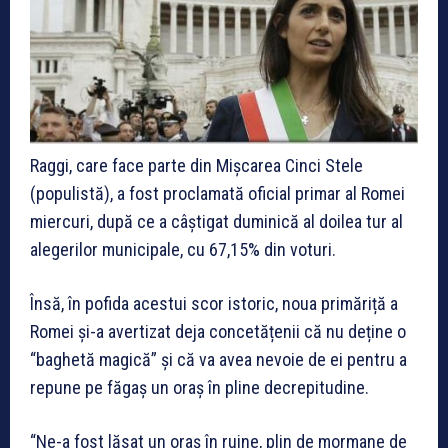
Raggi, care face parte din Mișcarea Cinci Stele
(populistă), a fost proclamată oficial primar al Romei
miercuri, după ce a câștigat duminică al doilea tur al
alegerilor municipale, cu 67,15% din voturi.
Însă, în pofida acestui scor istoric, noua primăriță a
Romei și-a avertizat deja concetățenii că nu deține o
“baghetă magică” și că va avea nevoie de ei pentru a
repune pe făgaș un oraș în pline decrepitudine.
“Ne-a fost lăsat un oraș în ruine, plin de mormane de