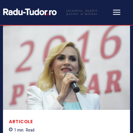
jurnalist, analist
politic si militar
ARTICOLE
1
min.
Read