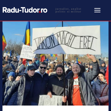
jurnalist, analist
politic si militar