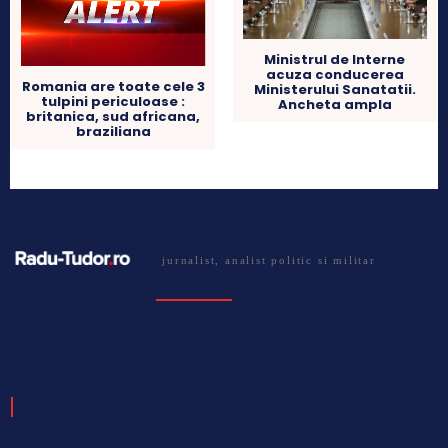
Ministrul de Interne
acuza conducerea
Romania are toate cele 3
Ministerului Sanatatii.
tulpini periculoase :
Ancheta ampla
britanica, sud africana,
braziliana
jurnalist, analist politic si militar