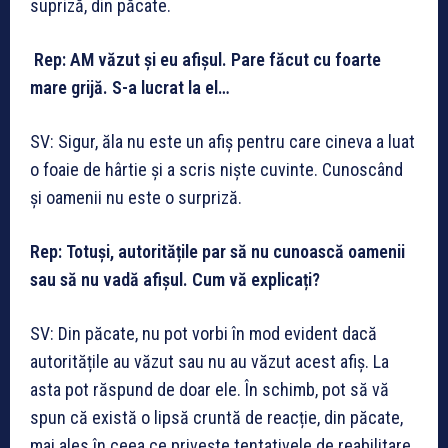
supriză, din păcate.
Rep: AM văzut și eu afișul. Pare făcut cu foarte
mare grijă. S-a lucrat la el…
SV: Sigur, ăla nu este un afiș pentru care cineva a luat
o foaie de hârtie și a scris niște cuvinte. Cunoscând
și oamenii nu este o surpriză.
Rep: Totuși, autoritățile par să nu cunoască oamenii
sau să nu vadă afișul. Cum vă explicați?
SV: Din păcate, nu pot vorbi în mod evident dacă
autoritățile au văzut sau nu au văzut acest afiș. La
asta pot răspund de doar ele. În schimb, pot să vă
spun că există o lipsă cruntă de reacție, din păcate,
mai ales în ceea ce privește tentativele de reabilitare