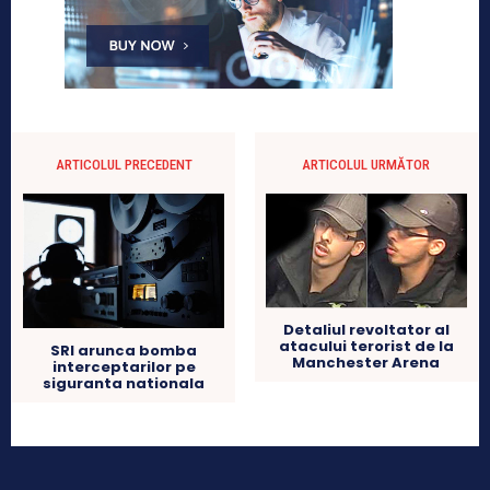
ARTICOLUL PRECEDENT
ARTICOLUL URMĂTOR
Detaliul revoltator al
atacului terorist de la
SRI arunca bomba
Manchester Arena
interceptarilor pe
siguranta nationala