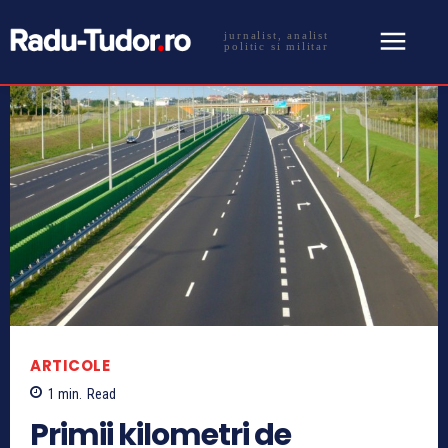
jurnalist, analist
politic si militar
ARTICOLE
1
min.
Read
Primii kilometri de