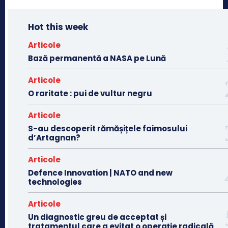
Hot this week
Articole
Bază permanentă a NASA pe Lună
Articole
O raritate : pui de vultur negru
Articole
S-au descoperit rămășițele faimosului
d’Artagnan?
Articole
Defence Innovation | NATO and new
technologies
Articole
Un diagnostic greu de acceptat și
tratamentul care a evitat o operație radicală