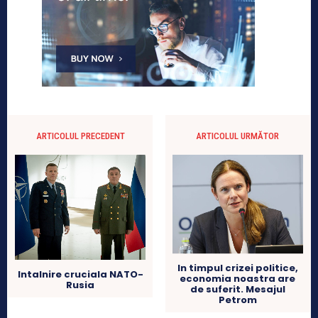
ARTICOLUL PRECEDENT
ARTICOLUL URMĂTOR
In timpul crizei politice,
Intalnire cruciala NATO-
economia noastra are
Rusia
de suferit. Mesajul
Petrom