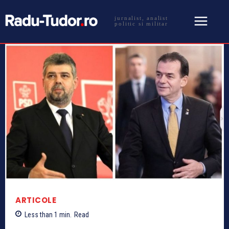
jurnalist, analist
politic si militar
ARTICOLE
Less than 1
min.
Read