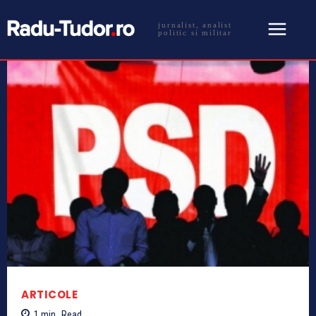
jurnalist, analist
politic si militar
ARTICOLE
1
min.
Read