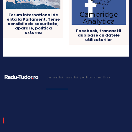
Forum international de
elita la Parlament. Teme
sensibile de securitate,
aparare, politica
Facebook, tranzactii
externa
dubioase cu datele
utilizatorilor
jurnalist, analist politic si militar