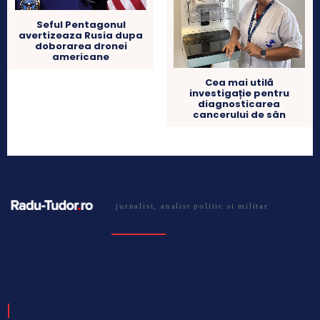
Seful Pentagonul
avertizeaza Rusia dupa
doborarea dronei
americane
Cea mai utilă
investigație pentru
diagnosticarea
cancerului de sân
jurnalist, analist politic si militar