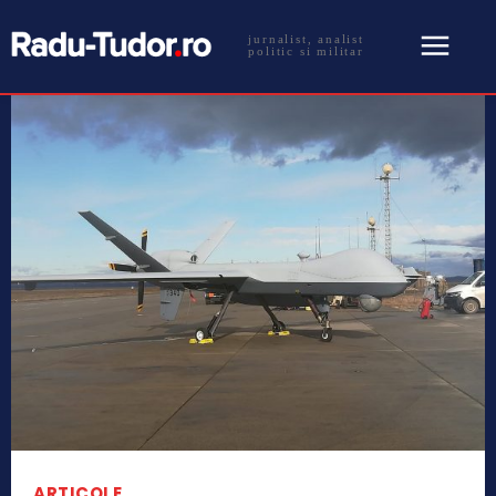
jurnalist, analist
politic si militar
ARTICOLE