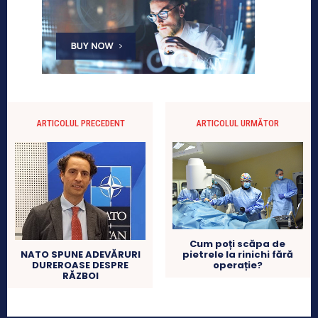
ARTICOLUL PRECEDENT
ARTICOLUL URMĂTOR
Cum poți scăpa de
pietrele la rinichi fără
NATO SPUNE ADEVĂRURI
operație?
DUREROASE DESPRE
RĂZBOI