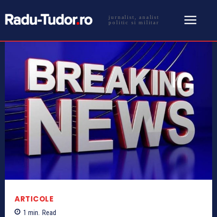
jurnalist, analist
politic si militar
ARTICOLE
1
min.
Read