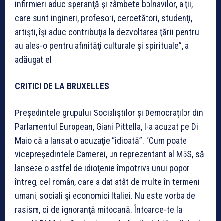
infirmieri aduc speranţă şi zâmbete bolnavilor, alţii,
care sunt ingineri, profesori, cercetători, studenţi,
artişti, îşi aduc contribuţia la dezvoltarea ţării pentru
au ales-o pentru afinităţi culturale şi spirituale”, a
adăugat el
CRITICI DE LA BRUXELLES
Preşedintele grupului Socialiştilor şi Democraţilor din
Parlamentul European, Giani Pittella, l-a acuzat pe Di
Maio că a lansat o acuzaţie “idioată”. “Cum poate
vicepreşedintele Camerei, un reprezentant al M5S, să
lanseze o astfel de idioţenie împotriva unui popor
întreg, cel român, care a dat atât de multe în termeni
umani, sociali şi economici Italiei. Nu este vorba de
rasism, ci de ignoranţă mitocană. Întoarce-te la