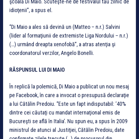
şcoală Di Maio. Scuteşte-ne de festivalul tău zilnic de
idioţenii”, a spus el.
“Di Maio a ales să devină un (Matteo – n.r.) Salvini
(lider al formaţiunii de extremiste Liga Nordului – n.r.)
(…) urmând dreapta xenofobă”, a atras atenţia şi
coordonatorul verzilor, Angelo Bonelli.
RĂSPUNSUL LUI DI MAIO
În replică la polemică, Di Maio a publicat un nou mesaj
pe Facebook, în care a invocat o presupusă declaraţie
a lui Cătălin Predoiu. “Este un fapt indisputabil: ‘40%
dintre cei căutaţi cu mandat internaţional emis de
Bucureşti se află în Italia’. Nu spun eu, a spus în 2009
ministrul de atunci al Justiţiei, Cătălin Predoiu, date
confirmate zilele trecute (…) de procurorul din