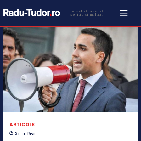
jurnalist, analist
politic si militar
ARTICOLE
3
min.
Read