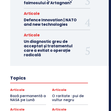
faimosului d’Artagnan?
Articole
Defence Innovation | NATO
and new technologies
Articole
Un diagnostic greu de
acceptat și tratamentul
care a evitat o operație
radicală
Topics
Articole
Articole
Bază permanentă a
O raritate : pui de
NASA pe Lună
vultur negru
Articole
Articole