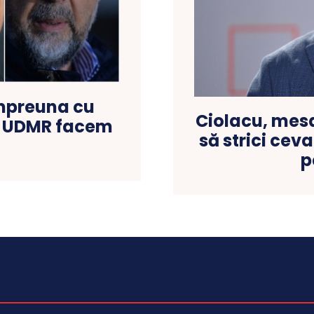
impreuna cu
Ciolacu, mesa
ul UDMR facem
să strici cev
p