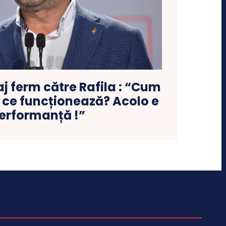
j ferm către Rafila : “Cum
a ce funcționează? Acolo e
erformanță !”