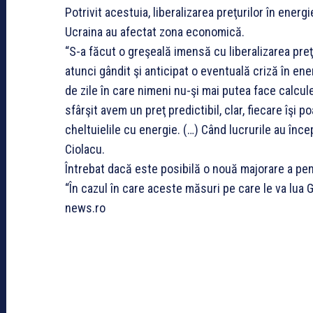
Potrivit acestuia, liberalizarea preţurilor în ener
Ucraina au afectat zona economică.
“S-a făcut o greşeală imensă cu liberalizarea preţ
atunci gândit şi anticipat o eventuală criză în ener
de zile în care nimeni nu-şi mai putea face calcule
sfârşit avem un preţ predictibil, clar, fiecare îşi
cheltuielile cu energie. (…) Când lucrurile au înce
Ciolacu.
Întrebat dacă este posibilă o nouă majorare a pens
“În cazul în care aceste măsuri pe care le va lua 
news.ro