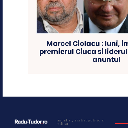
Marcel Ciolacu : luni, 
premierul Ciuca si lider
anuntul
jurnalist, analist politic si
militar