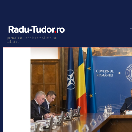
jurnalist, analist politic și
militar