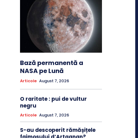
Bază permanentă a
NASA pe Lună
Articole
August 7, 2026
O raritate : pui de vultur
negru
Articole
August 7, 2026
S-au descoperit rămășițele
faimosului d’Artagnan?