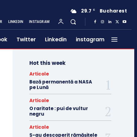
29.7
Bucharest
C
ER
LINKEDIN
INSTAGRAM
ook
Twitter
Linkedin
instagram
Hot this week
Articole
Bază permanentă a NASA
pe Lună
Articole
O raritate : pui de vultur
negru
Articole
S-au descoperit rămășițele