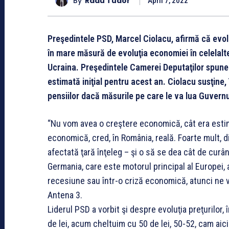
By
Radu Tudor
April 7, 2022
Preşedintele PSD, Marcel Ciolacu, afirmă că evo
în mare măsură de evoluţia economiei în celelalte
Ucraina. Preşedintele Camerei Deputaţilor spun
estimată iniţial pentru acest an. Ciolacu susţine, 
pensiilor dacă măsurile pe care le va lua Guvernu
“Nu vom avea o creştere economică, cât era estim
economică, cred, în România, reală. Foarte mult, d
afectată ţară înţeleg – şi o să se dea cât de curân
Germania, care este motorul principal al Europei, 
recesiune sau într-o criză economică, atunci ne va 
Antena 3.
Liderul PSD a vorbit şi despre evoluţia preţurilo
de lei, acum cheltuim cu 50 de lei, 50-52, cam ai