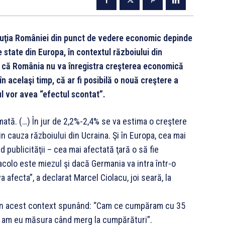
luţia României din punct de vedere economic depinde
 state din Europa, în contextul războiului din
e că România nu va înregistra creşterea economică
în acelaşi timp, că ar fi posibilă o nouă creştere a
l vor avea “efectul scontat”.
ată. (…) În jur de 2,2%-2,4% se va estima o creştere
in cauza războiului din Ucraina. Şi în Europa, cea mai
d publicităţii – cea mai afectată ţară o să fie
acolo este miezul şi dacă Germania va intra într-o
afecta”, a declarat Marcel Ciolacu, joi seară, la
r, în acest context spunând: “Cam ce cumpăram cu 35
ci am eu măsura când merg la cumpărături”.