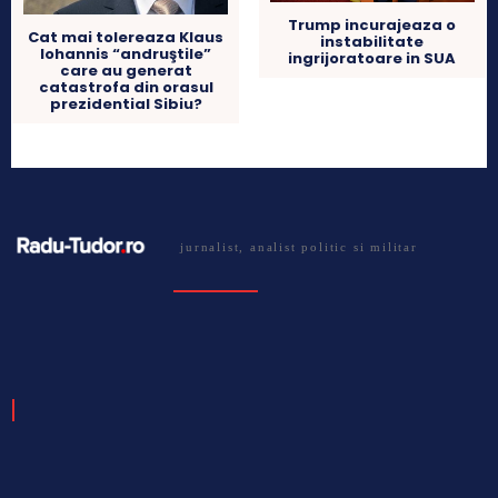
Trump incurajeaza o
Cat mai tolereaza Klaus
instabilitate
Iohannis “andruştile”
ingrijoratoare in SUA
care au generat
catastrofa din orasul
prezidential Sibiu?
jurnalist, analist politic si militar