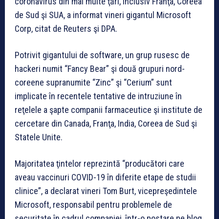
coronavirus din mai multe ţări, inclusiv Franţa, Coreea
de Sud şi SUA, a informat vineri gigantul Microsoft
Corp, citat de Reuters şi DPA.
Potrivit gigantului de software, un grup rusesc de
hackeri numit “Fancy Bear” şi două grupuri nord-
coreene supranumite “Zinc” şi “Cerium” sunt
implicate în recentele tentative de intruziune în
reţelele a şapte companii farmaceutice şi institute de
cercetare din Canada, Franţa, India, Coreea de Sud şi
Statele Unite.
Majoritatea ţintelor reprezintă “producători care
aveau vaccinuri COVID-19 în diferite etape de studii
clinice”, a declarat vineri Tom Burt, vicepreşedintele
Microsoft, responsabil pentru problemele de
securitate în cadrul companiei, într-o postare pe blog.