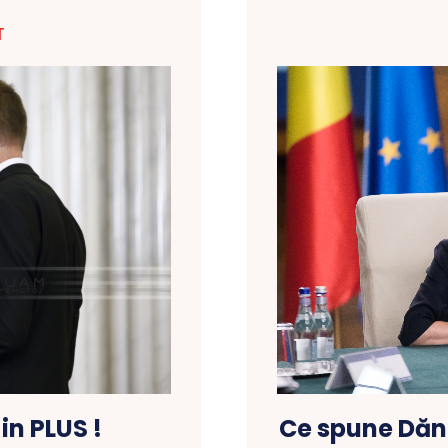
T
 in PLUS !
Ce spune Dănc