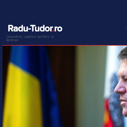
jurnalist, analist politic și
militar