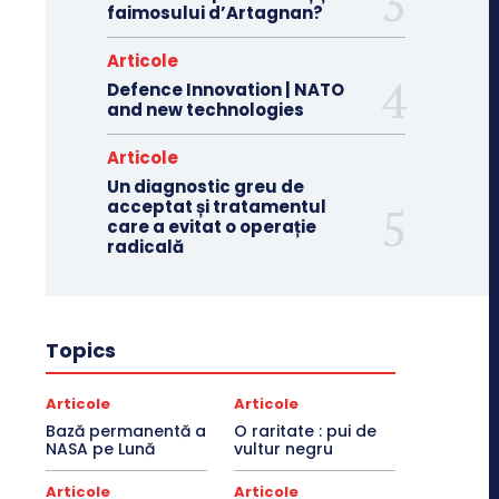
faimosului d’Artagnan?
Articole
Defence Innovation | NATO
and new technologies
Articole
Un diagnostic greu de
acceptat și tratamentul
care a evitat o operație
radicală
Topics
Articole
Articole
Bază permanentă a
O raritate : pui de
NASA pe Lună
vultur negru
Articole
Articole