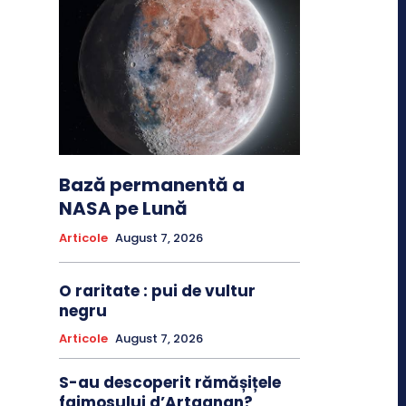
Bază permanentă a
NASA pe Lună
Articole
August 7, 2026
O raritate : pui de vultur
negru
Articole
August 7, 2026
S-au descoperit rămășițele
faimosului d’Artagnan?