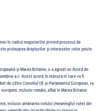
iei în cadrul negocierilor privind procesul de
ste protejarea drepturilor și intereselor celor peste
uropeană și Marea Britanie, s-a agreat un Acord de
iembrie a.c. Acest acord, în măsura în care va fi
robat de către Consiliul UE și Parlamentul European, va
 europeni, inclusiv români, aflați în Marea Britanie.
anie, inclusiv amânarea votului (meaningful vote) din
sc semnificativ incertitudinile cu privire la