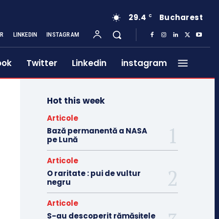
29.4
Bucharest
C
ER
LINKEDIN
INSTAGRAM
ook
Twitter
Linkedin
instagram
Hot this week
Articole
Bază permanentă a NASA
pe Lună
Articole
O raritate : pui de vultur
negru
Articole
S-au descoperit rămășițele