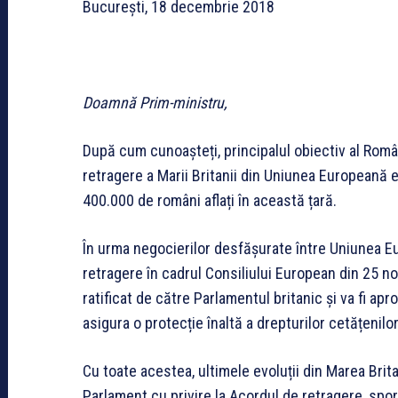
București, 18 decembrie 2018
Doamnă Prim-ministru,
După cum cunoașteți, principalul obiectiv al Român
retragere a Marii Britanii din Uniunea Europeană e
400.000 de români aflați în această țară.
În urma negocierilor desfășurate între Uniunea E
retragere în cadrul Consiliului European din 25 no
ratificat de către Parlamentul britanic și va fi ap
asigura o protecție înaltă a drepturilor cetățenilor
Cu toate acestea, ultimele evoluții din Marea Brit
Parlament cu privire la Acordul de retragere, spore