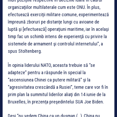
organizaţiilor multilaterale cum este ONU. În plus,
efectuează exerciţii militare comune, experimentează
împreună zboruri pe distanţe lungi cu avioane de
luptă şi [efectuează] operaţiuni maritime, iar în acelaşi
timp fac un schimb intens de experienţă cu privire la
sistemele de armament şi controlul internetului”, a
spus Stoltenberg.
În opinia liderului NATO, aceasta trebuie să “se
adapteze” pentru a răspunde în special la
“ascensiunea Chinei ca putere militară” şi la
“agresivitatea crescândă a Rusiei”, teme care vor fi în
prim plan la summitul liderilor aliaţi din 14 iunie de la
Bruxelles, în prezenţa preşedintelui SUA Joe Biden.
Deşi “nu vedem China ca un duşman (…), China nu