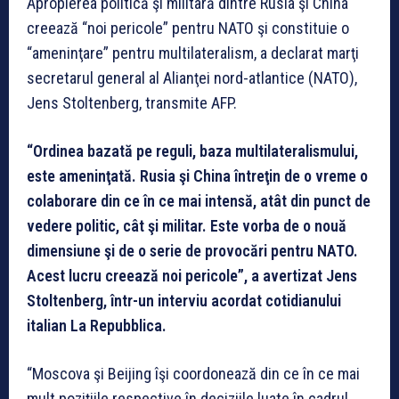
Apropierea politică şi militară dintre Rusia şi China
creează “noi pericole” pentru NATO şi constituie o
“ameninţare” pentru multilateralism, a declarat marţi
secretarul general al Alianţei nord-atlantice (NATO),
Jens Stoltenberg, transmite AFP.
“Ordinea bazată pe reguli, baza multilateralismului,
este ameninţată. Rusia şi China întreţin de o vreme o
colaborare din ce în ce mai intensă, atât din punct de
vedere politic, cât şi militar. Este vorba de o nouă
dimensiune şi de o serie de provocări pentru NATO.
Acest lucru creează noi pericole”, a avertizat Jens
Stoltenberg, într-un interviu acordat cotidianului
italian La Repubblica.
“Moscova şi Beijing îşi coordonează din ce în ce mai
mult poziţiile respective în deciziile luate în cadrul