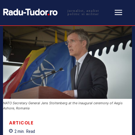
jurnalist, analist
politic si militar
NATO Secretary General Jens Stoltenberg at the inaugural ceremony of Aegis
Ashore, Romania
ARTICOLE
2
min.
Read