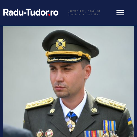
jurnalist, analist
politic si militar