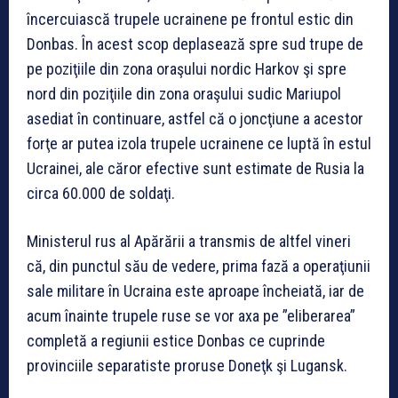
încercuiască trupele ucrainene pe frontul estic din
Donbas. În acest scop deplasează spre sud trupe de
pe poziţiile din zona oraşului nordic Harkov şi spre
nord din poziţiile din zona oraşului sudic Mariupol
asediat în continuare, astfel că o joncţiune a acestor
forţe ar putea izola trupele ucrainene ce luptă în estul
Ucrainei, ale căror efective sunt estimate de Rusia la
circa 60.000 de soldaţi.
Ministerul rus al Apărării a transmis de altfel vineri
că, din punctul său de vedere, prima fază a operaţiunii
sale militare în Ucraina este aproape încheiată, iar de
acum înainte trupele ruse se vor axa pe ”eliberarea”
completă a regiunii estice Donbas ce cuprinde
provinciile separatiste proruse Doneţk şi Lugansk.