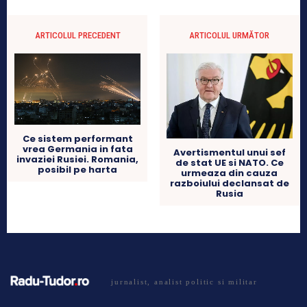
ARTICOLUL PRECEDENT
ARTICOLUL URMĂTOR
Ce sistem performant
vrea Germania in fata
Avertismentul unui sef
invaziei Rusiei. Romania,
de stat UE si NATO. Ce
posibil pe harta
urmeaza din cauza
razboiului declansat de
Rusia
jurnalist, analist politic si militar