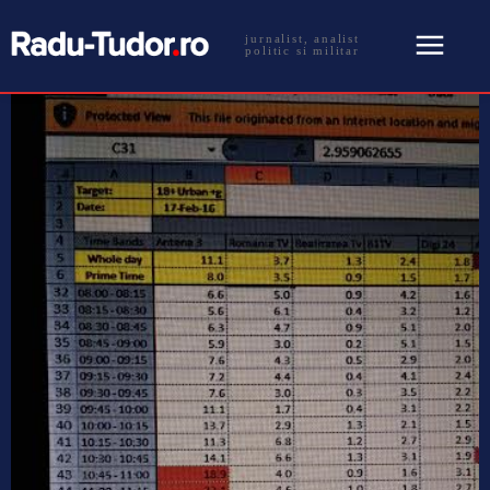
jurnalist, analist
politic si militar