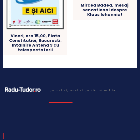
Mircea Badea, mesaj
senzational despre
Klaus Iohannis !
Vineri, ora 15,00, Piata
Constitutiei, Bucuresti.
Intalnire Antena 3 cu
telespectatorii
jurnalist, analist politic si militar