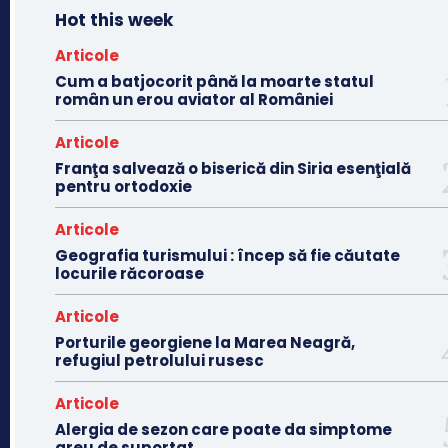
Hot this week
Articole
Cum a batjocorit până la moarte statul
român un erou aviator al României
Articole
Franţa salvează o biserică din Siria esenţială
pentru ortodoxie
Articole
Geografia turismului : încep să fie căutate
locurile răcoroase
Articole
Porturile georgiene la Marea Neagră,
refugiul petrolului rusesc
Articole
Alergia de sezon care poate da simptome
greu de suportat