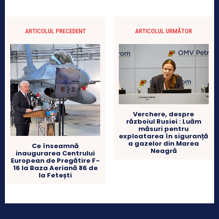
ARTICOLUL PRECEDENT
ARTICOLUL URMĂTOR
Verchere, despre
războiul Rusiei : Luăm
măsuri pentru
exploatarea în siguranță
a gazelor din Marea
Ce înseamnă
Neagră
inaugurarea Centrului
European de Pregătire F-
16 la Baza Aeriană 86 de
la Fetești