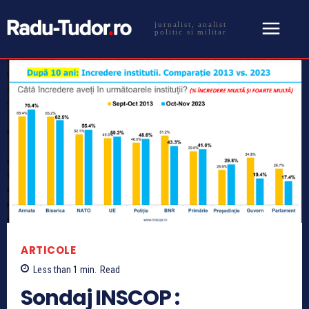
jurnalist, analist
politic si militar
ARTICOLE
Less than 1
min.
Read
Sondaj INSCOP :