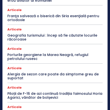
erou aviator al României
Articole
Franţa salvează o biserică din Siria esenţială pentru
ortodoxie
Articole
Geografia turismului : încep să fie căutate locurile
răcoroase
Articole
Porturile georgiene la Marea Neagră, refugiul
petrolului rusesc
Articole
Alergia de sezon care poate da simptome greu de
suportat
Articole
Piloții de F-16 de azi continuă tradiția faimosului Horia
Agarici, vânător de bolșevici
Articole