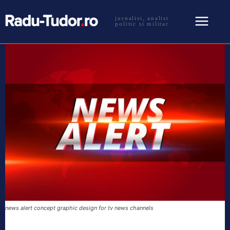
jurnalist, analist
politic si militar
news alert concept graphic design for tv news channels