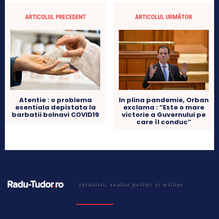
ARTICOLUL PRECEDENT
ARTICOLUL URMĂTOR
Atentie : o problema
In plina pandemie, Orban
esentiala depistata la
exclama : “Este o mare
barbatii bolnavi COVID19
victorie a Guvernului pe
care îl conduc”
jurnalist, analist politic si militar