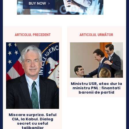
ARTICOLUL PRECEDENT
ARTICOLUL URMĂTOR
Ministru USR, atac dur la
ministru PNL : finantati
baronii de partid
Miscare surpriza. Seful
CIA, la Kabul. Dialog
secret cu seful
talibanilor