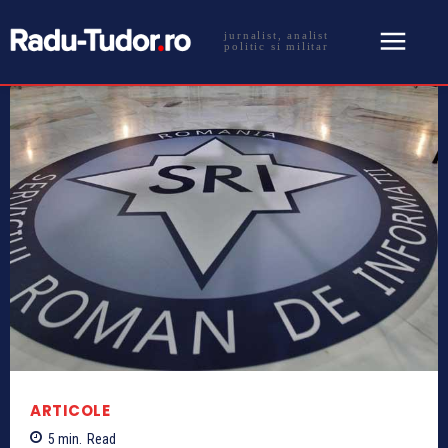
jurnalist, analist
politic si militar
ARTICOLE
5
min.
Read