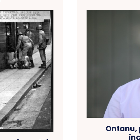
T
Ontanu, 
in