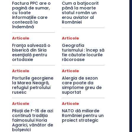
Factura PPC are o
Cum a batjocorit
pagină de sumar,
până la moarte
cu toate
statul român un
informațiile care
erou aviator al
contează la
României
îndemână
Articole
Articole
Franţa salvează o
Geografia
biserică din Siria
turismului : încep să
esenţială pentru
fie căutate locurile
ortodoxie
răcoroase
Articole
Articole
Porturile georgiene
Alergia de sezon
la Marea Neagră,
care poate da
refugiul petrolului
simptome greu de
rusesc
suportat
Articole
Articole
Piloții de F-16 de azi
NATO dă miliarde
continuă tradiția
României pentru un
faimosului Horia
proiect strategic
Agarici, vânător de
bolșevici