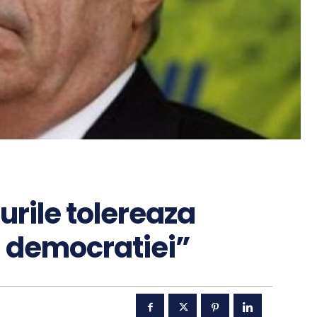
rile tolereaza
i democratiei”