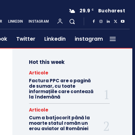
29.9
Bucharest
C
ER
LINKEDIN
INSTAGRAM
ook
Twitter
Linkedin
instagram
Hot this week
Articole
Factura PPC are o pagină
de sumar, cu toate
informațiile care contează
la îndemână
Articole
Cum a batjocorit până la
moarte statul român un
erou aviator al României