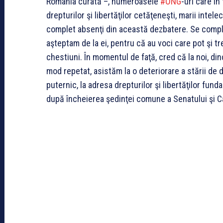
România curată –, numeroasele
‪#‎
ONG‬
-uri care în
drepturilor şi libertăţilor cetăţeneşti, marii intel
complet absenţi din această dezbatere. Se compla
aşteptam de la ei, pentru că au voci care pot şi tr
chestiuni. În momentul de faţă, cred că la noi, din
mod repetat, asistăm la o deteriorare a stării de de
puternic, la adresa drepturilor şi libertăţilor fun
după încheierea şedinţei comune a Senatului şi C