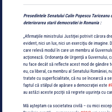
Presedintele Senatului Calin Popescu Tariceanu c
deteriorarea starii democratiei in Romania :
„Afirmaţiile ministrului Justiţiei potrivit cărora d
evident, nici un lux, nici un exerciţiu de imagine.
care relevă modul în care un membru al Guvernulu
acţionează. Ordonanţa de Urgenţă a Guvernului, ca
nu face decât să reflecte acest mod de gândire tot
eu, ca liberal, ca membru al Senatului României, 
tratate cu superficialitate, că nu se încearcă a s
faptul că stâlpul de apărare a democraţiei este
‪#‎
au astăzi aceste poziţii să regrete uşurinţa cu ca
Mă aşteptam ca societatea civilă – cu mici excepţ