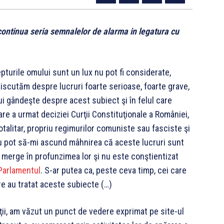
ontinua seria semnalelor de alarma in legatura cu
repturile omului sunt un lux nu pot fi considerate,
 Discutăm despre lucruri foarte serioase, foarte grave,
i gândeşte despre acest subiect şi în felul care
re a urmat deciziei Curţii Constituţionale a României,
alitar, propriu re
gimurilor comuniste sau fasciste şi
nu pot să-mi ascund mâhnirea că aceste lucruri sunt
e merge în profunzimea lor şi nu este conştientizat
Parlamentul‬
. S-ar putea ca, peste ceva timp, cei care
re au tratat aceste subiecte (…)
ii, am văzut un punct de vedere exprimat pe site-ul