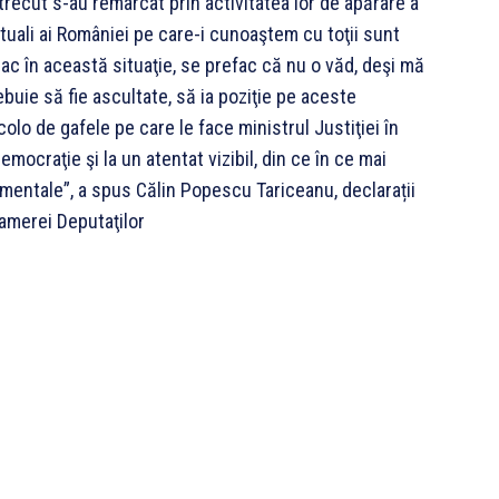
 trecut s-au remarcat prin activitatea lor de apărare a
ectuali ai României pe care-i cunoaştem cu toţii sunt
c în această situaţie, se prefac că nu o văd, deşi mă
ebuie să fie ascultate, să ia poziţie pe aceste
colo de gafele pe care le face ministrul Justiţiei în
mocraţie şi la un atentat vizibil, din ce în ce mai
damentale”, a spus Călin Popescu Tariceanu, declarații
amerei Deputaţilor