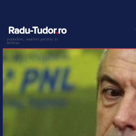
jurnalist, analist politic și
militar