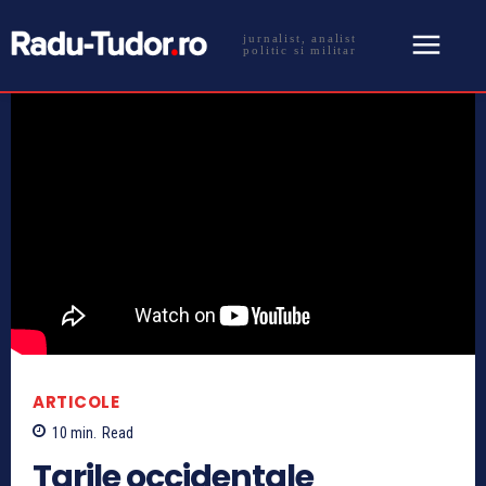
jurnalist, analist
politic si militar
ARTICOLE
10
min.
Read
Tarile occidentale