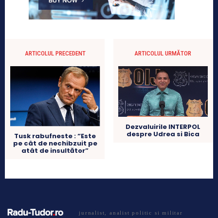
ARTICOLUL PRECEDENT
ARTICOLUL URMĂTOR
Dezvaluirile INTERPOL
despre Udrea si Bica
Tusk rabufneste : “Este
pe cât de nechibzuit pe
atât de insultător”
jurnalist, analist politic si militar