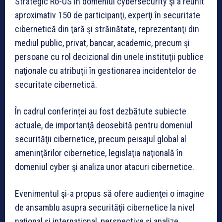
Strategic Ro-US în domeniul cybersecurity şi a reunit
aproximativ 150 de participanţi, experţi în securitate
cibernetică din ţară şi străinătate, reprezentanţi din
mediul public, privat, bancar, academic, precum şi
persoane cu rol decizional din unele instituţii publice
naţionale cu atribuţii în gestionarea incidentelor de
securitate cibernetică.
În cadrul conferinţei au fost dezbătute subiecte
actuale, de importanţă deosebită pentru domeniul
securităţii cibernetice, precum peisajul global al
ameninţărilor cibernetice, legislaţia naţională în
domeniul cyber şi analiza unor atacuri cibernetice.
Evenimentul şi-a propus să ofere audienţei o imagine
de ansamblu asupra securităţii cibernetice la nivel
naţional şi internaţional, perspective şi analize