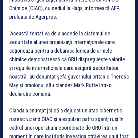
Chimice (OIAC), cu sediul la Haga, informează AFP,
preluata de Agerpres.
‘Această tentativă de a accede la sistemul de
securitate al unei organizaţii internaţionale care
acţionează pentru a debarasa lumea de armele
chimice demonstrează că GRU dispreţuieşte valorile
şi regulile internaţionale care asigură securitatea
noastră’, au denunţat şefa guvernului britanic Theresa
May şi omologul său olandez Mark Rutte într-o
declaraţie comună.
Olanda a anunţat joi că a dejucat un atac cibernetic
rusesc vizând OIAC şi a expulzat patru agenţi ruşi în
cadrul unei operaţiuni coordonate de GRU într-un
moment în care instituţia investiga otrăvirea unui fost