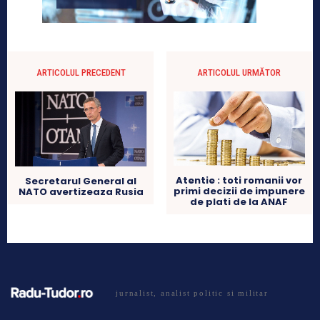
ARTICOLUL PRECEDENT
ARTICOLUL URMĂTOR
Atentie : toti romanii vor
Secretarul General al
primi decizii de impunere
NATO avertizeaza Rusia
de plati de la ANAF
jurnalist, analist politic si militar