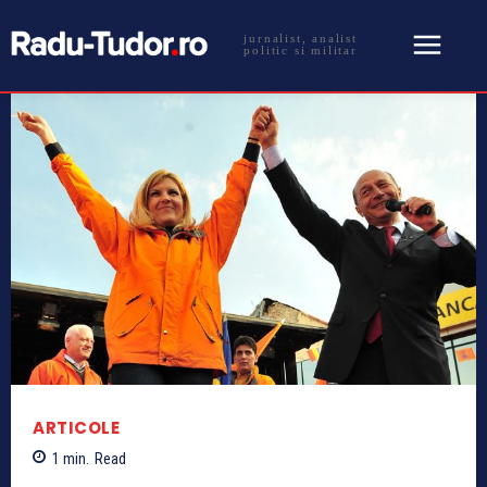
jurnalist, analist
politic si militar
ARTICOLE
1
min.
Read