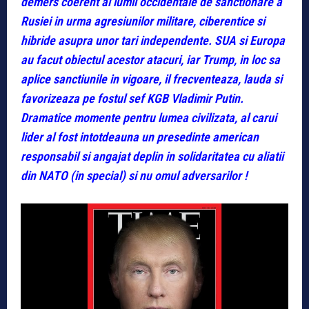
demers coerent al lumii occidentale de sanctionare a
Rusiei in urma agresiunilor militare, ciberentice si
hibride asupra unor tari independente. SUA si Europa
au facut obiectul acestor atacuri, iar Trump, in loc sa
aplice sanctiunile in vigoare, il frecventeaza, lauda si
favorizeaza pe fostul sef KGB Vladimir Putin.
Dramatice momente pentru lumea civilizata, al carui
lider al fost intotdeauna un presedinte american
responsabil si angajat deplin in solidaritatea cu aliatii
din NATO (in special) si nu omul adversarilor !