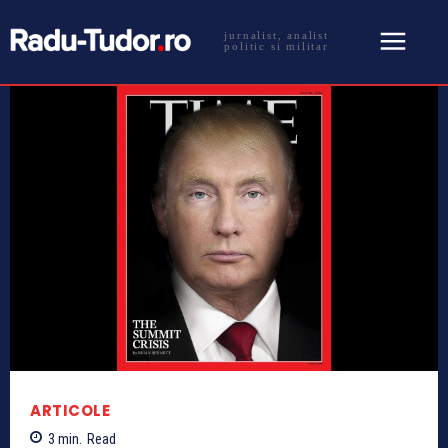
jurnalist, analist
politic si militar
ARTICOLE
3
min.
Read