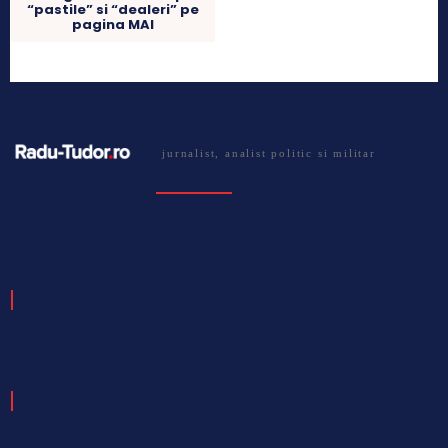
“pastile” si “dealeri” pe
pagina MAI
jurnalist, analist politic si militar