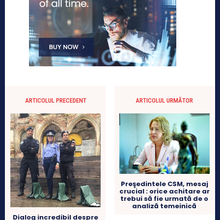
ARTICOLUL PRECEDENT
ARTICOLUL URMĂTOR
Preşedintele CSM, mesaj
crucial : orice achitare ar
trebui să fie urmată de o
analiză temeinică
Dialog incredibil despre