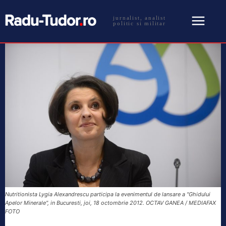
jurnalist, analist
politic si militar
Nutritionista Lygia Alexandrescu participa la evenimentul de lansare a "Ghidului
Apelor Minerale", in Bucuresti, joi, 18 octombrie 2012. OCTAV GANEA / MEDIAFAX
FOTO