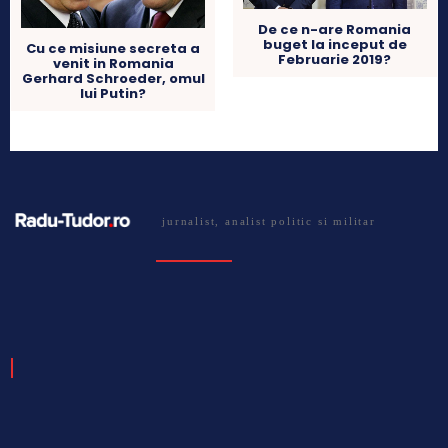
De ce n-are Romania
buget la inceput de
Cu ce misiune secreta a
Februarie 2019?
venit in Romania
Gerhard Schroeder, omul
lui Putin?
jurnalist, analist politic si militar