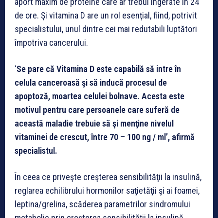
aport maxim de proteine care ar trebui ingerate în 24
de ore. Şi vitamina D are un rol esenţial, fiind, potrivit
specialistului, unul dintre cei mai redutabili luptători
împotriva cancerului.
‘
Se pare că Vitamina D este capabilă să intre în
celula canceroasă şi să inducă procesul de
apoptoză, moartea celulei bolnave. Acesta este
motivul pentru care persoanele care suferă de
această maladie trebuie să şi menţine nivelul
vitaminei de crescut, între 70 – 100 ng / ml’, afirmă
specialistul.
În ceea ce priveşte creşterea sensibilităţii la insulină,
reglarea echilibrului hormonilor saţietăţii şi ai foamei,
leptina/grelina, scăderea parametrilor sindromului
metabolic prin creşterea sensibilităţii la insulină,