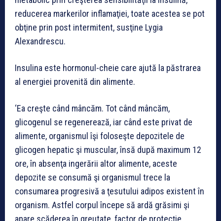
reducerea markerilor inflamaţiei, toate acestea se pot
obţine prin post intermitent, susţine Lygia
Alexandrescu.
Insulina este hormonul-cheie care ajută la păstrarea
al energiei provenită din alimente.
‘Ea creşte când mâncăm. Tot când mâncăm,
glicogenul se regenerează, iar când este privat de
alimente, organismul îşi foloseşte depozitele de
glicogen hepatic şi muscular, însă după maximum 12
ore, în absenţa ingerării altor alimente, aceste
depozite se consumă şi organismul trece la
consumarea progresivă a ţesutului adipos existent în
organism. Astfel corpul începe să ardă grăsimi şi
apare scăderea în greutate, factor de protecţie