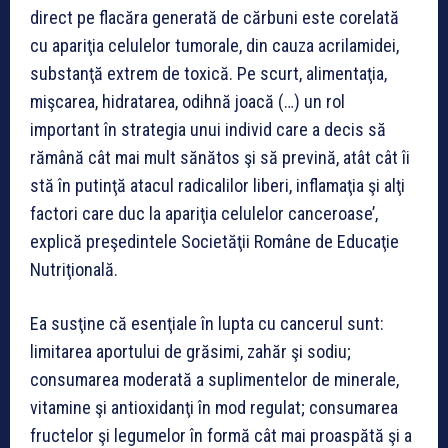
direct pe flacăra generată de cărbuni este corelată
cu apariţia celulelor tumorale, din cauza acrilamidei,
substanţă extrem de toxică. Pe scurt, alimentaţia,
mişcarea, hidratarea, odihnă joacă (…) un rol
important în strategia unui individ care a decis să
rămână cât mai mult sănătos şi să prevină, atât cât îi
stă în putinţă atacul radicalilor liberi, inflamaţia şi alţi
factori care duc la apariţia celulelor canceroase’,
explică preşedintele Societăţii Române de Educaţie
Nutriţională.
Ea susţine că esenţiale în lupta cu cancerul sunt:
limitarea aportului de grăsimi, zahăr şi sodiu;
consumarea moderată a suplimentelor de minerale,
vitamine şi antioxidanţi în mod regulat; consumarea
fructelor şi legumelor în formă cât mai proaspătă şi a