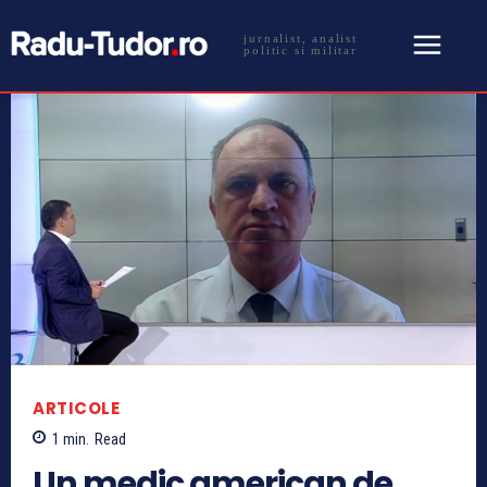
jurnalist, analist
politic si militar
ARTICOLE
1
min.
Read
Un medic american de