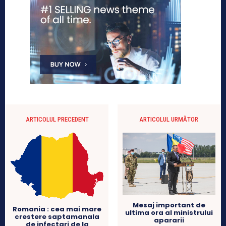
ARTICOLUL PRECEDENT
ARTICOLUL URMĂTOR
Mesaj important de
Romania : cea mai mare
ultima ora al ministrului
crestere saptamanala
apararii
de infectari de la