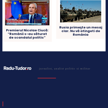
Rusia primeşte un mesaj
Premierul Nicolae Ciucă:
clar. Nu vă atingeti de
“Românii s-au săturat
România
de scandalul politic”
jurnalist, analist politic si militar