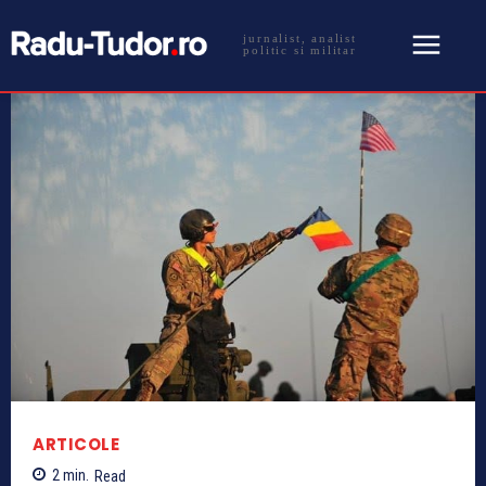
jurnalist, analist
politic si militar
ARTICOLE
2
min.
Read