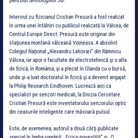
pericolul tehnologiilor 5G.
Interviul cu fizicianul Cristian Presură a fost realizat
în urma unei întâlniri cu publicul realizată la Vâlcea, de
Centrul Europe Direct. Presură este originar din
staţiunea montană vâlceană Voineasa. A absolvit
Colegiul Naţional „Alexandru Lahovari” din Râmnicu
Vâlcea, iar apoi o facultate de electrotehnică şi o alta
de fizică, în România, şi a plecat în Olanda cu o bursă,
unde şi-a luat doctoratul în fizică şi a devenit angajat
la Philip Research Eindhoven. Lucrează aici ca
specialist pe senzori medicali, la Divizia Cercetare.
Cristian Presură este inventatorului senzorului optic
din ceasurile inteligente care măsoară pulsul.
Este, de asemenea, autorul a două cărţi publicate
special în limba română: „Fizica povestită” şi „O