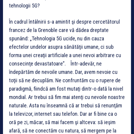
tehnologii 5G?
În cadrul întâlnirii s-a amintit şi despre cercetătorul
francez de la Grenoble care vă dădea dreptate
spunând: „Tehnologia 5G ucide, nu din cauza
efectelor undelor asupra sănătăţii umane, ci sub
forma unei creaţii artificiale a unei nevoi arbitrare cu
consecinţe devastatoare”. Într-adevăr, ne
îndepărtăm de nevoile umane. Dar, avem nevoie cu
toţii să ne decuplăm. Ne confruntăm cu o rupere de
paradigmă, fiindcă am fost mutaţi dintr-o dată la nivel
mondial. Ar trebui să fim mai atenţi cu nevoile noastre
naturale. Asta nu înseamnă că ar trebui să renunţăm
la televizor, internet sau telefon. Dar ar fi bine ca o
oră pe zi, măcar, să mai facem şi altceva: să ieşim
afară, să ne conectăm cu natura, să mergem pe la