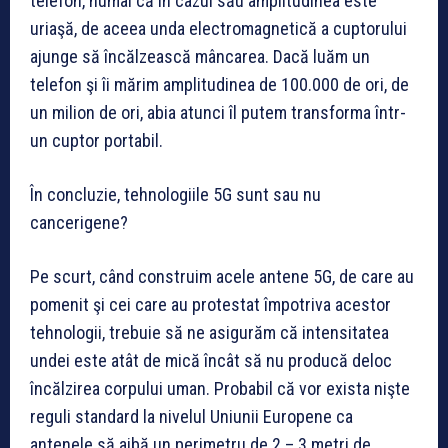
telefon, numai că în cazul său amplitudinea este
uriaşă, de aceea unda electromagnetică a cuptorului
ajunge să încălzească mâncarea. Dacă luăm un
telefon şi îi mărim amplitudinea de 100.000 de ori, de
un milion de ori, abia atunci îl putem transforma într-
un cuptor portabil.
În concluzie, tehnologiile 5G sunt sau nu
cancerigene?
Pe scurt, când construim acele antene 5G, de care au
pomenit şi cei care au protestat împotriva acestor
tehnologii, trebuie să ne asigurăm că intensitatea
undei este atât de mică încât să nu producă deloc
încălzirea corpului uman. Probabil că vor exista nişte
reguli standard la nivelul Uniunii Europene ca
antenele să aibă un perimetru de 2 – 3 metri de