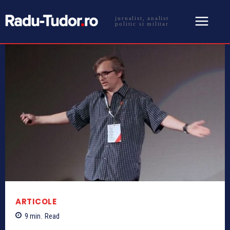
jurnalist, analist
politic si militar
ARTICOLE
9
min.
Read