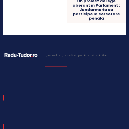
Un proiect de lege
aberant in Parlament :
Jandarmeria sa
participe la cercetare
penala
jurnalist, analist politic si militar