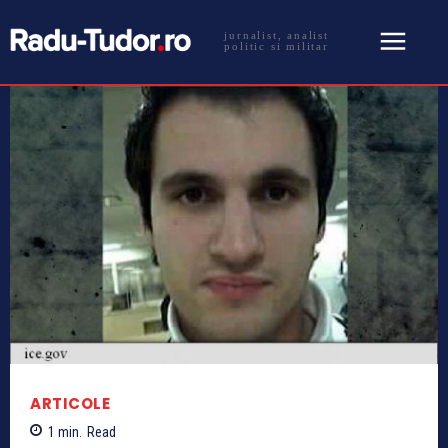
jurnalist, analist
politic si militar
ARTICOLE
1
min.
Read