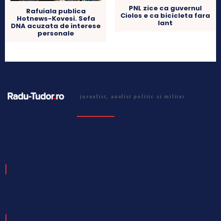
PNL zice ca guvernul
Rafuiala publica
Ciolos e ca bicicleta fara
Hotnews-Kovesi. Sefa
lant
DNA acuzata de interese
personale
jurnalist, analist politic si militar