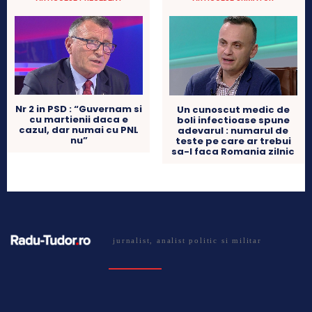
Nr 2 in PSD : “Guvernam si
Un cunoscut medic de
cu martienii daca e
boli infectioase spune
cazul, dar numai cu PNL
adevarul : numarul de
nu”
teste pe care ar trebui
sa-l faca Romania zilnic
jurnalist, analist politic si militar