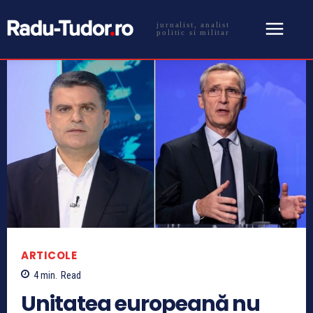
jurnalist, analist
politic si militar
ARTICOLE
4
min.
Read
Unitatea europeană nu