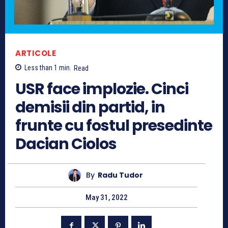
ARTICOLE
Less than 1
min.
Read
USR face implozie. Cinci
demisii din partid, in
frunte cu fostul presedinte
Dacian Ciolos
By
Radu Tudor
May 31, 2022