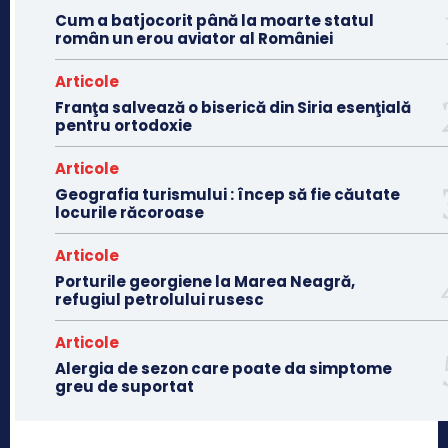
Cum a batjocorit până la moarte statul
român un erou aviator al României
Articole
Franţa salvează o biserică din Siria esenţială
pentru ortodoxie
Articole
Geografia turismului : încep să fie căutate
locurile răcoroase
Articole
Porturile georgiene la Marea Neagră,
refugiul petrolului rusesc
Articole
Alergia de sezon care poate da simptome
greu de suportat