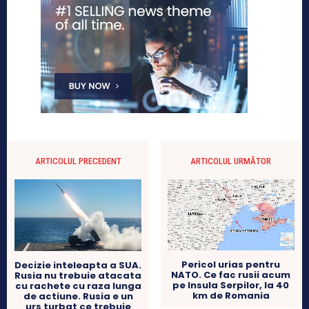
ARTICOLUL PRECEDENT
ARTICOLUL URMĂTOR
Pericol urias pentru
Decizie inteleapta a SUA.
NATO. Ce fac rusii acum
Rusia nu trebuie atacata
pe Insula Serpilor, la 40
cu rachete cu raza lunga
km de Romania
de actiune. Rusia e un
urs turbat ce trebuie