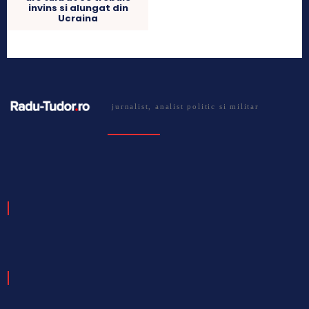
invins si alungat din
Ucraina
jurnalist, analist politic si militar