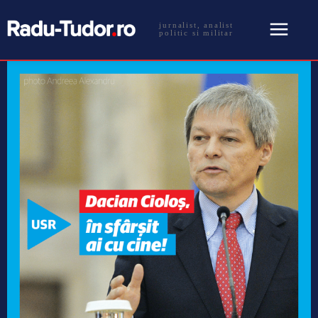
jurnalist, analist
politic si militar