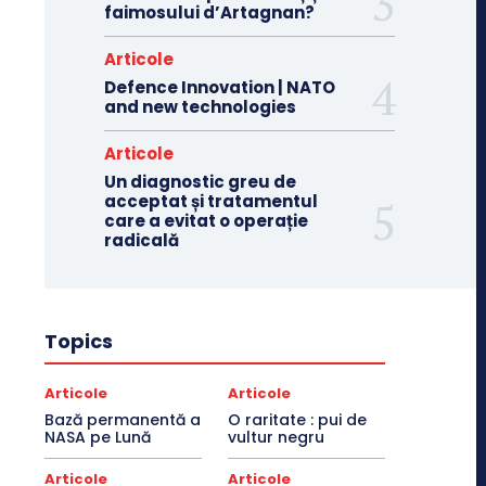
faimosului d’Artagnan?
Articole
Defence Innovation | NATO
and new technologies
Articole
Un diagnostic greu de
acceptat și tratamentul
care a evitat o operație
radicală
Topics
Articole
Articole
Bază permanentă a
O raritate : pui de
NASA pe Lună
vultur negru
Articole
Articole