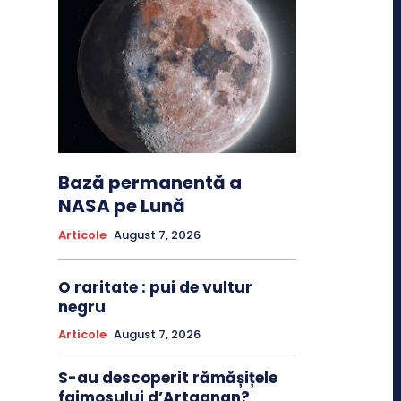
Bază permanentă a
NASA pe Lună
Articole
August 7, 2026
O raritate : pui de vultur
negru
Articole
August 7, 2026
S-au descoperit rămășițele
faimosului d’Artagnan?