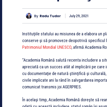
By
Radu Tudor
July 29, 2021
Instituţiile statului au misiunea de a elabora un 
conserve şi să promoveze deopotrivă specificul 
Patrimoniul Mondial UNESCO
, afirmă Academia R
“Academia Română salută recenta includere a situ
apreciată ca un succes atât al implicării pe care 
cu documentaţie de natură ştiinţifică şi culturală, câ
civile implicate ani la rând în salvgardarea importa
comunicat transmis joi AGERPRES.
În acelaşi timp, Academia Română doreşte să reami
odată cu această includere, statul român îşi asum