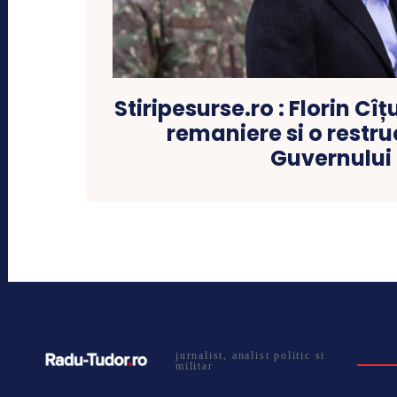
Stiripesurse.ro : Florin Cî
remaniere si o restru
Guvernului
jurnalist, analist politic si
militar