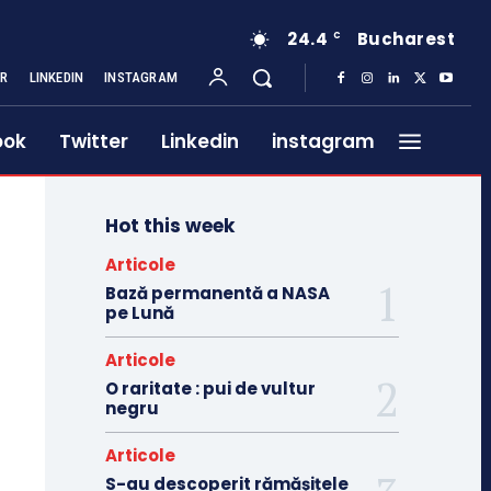
24.4
Bucharest
C
ER
LINKEDIN
INSTAGRAM
ook
Twitter
Linkedin
instagram
Hot this week
Articole
Bază permanentă a NASA
pe Lună
Articole
O raritate : pui de vultur
negru
Articole
S-au descoperit rămășițele