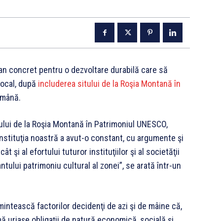
plan concret pentru o dezvoltare durabilă care să
local, după
includerea sitului de la Roşia Montană în
omână.
lui de la Roşia Montană în Patrimoniul UNESCO,
instituţia noastră a avut-o constant, cu argumente şi
t şi al efortului tuturor instituţiilor şi al societăţii
ntului patrimoniu cultural al zonei”, se arată într-un
ntească factorilor decidenţi de azi şi de mâine că,
ă uriaşe obligaţii de natură economică, socială şi