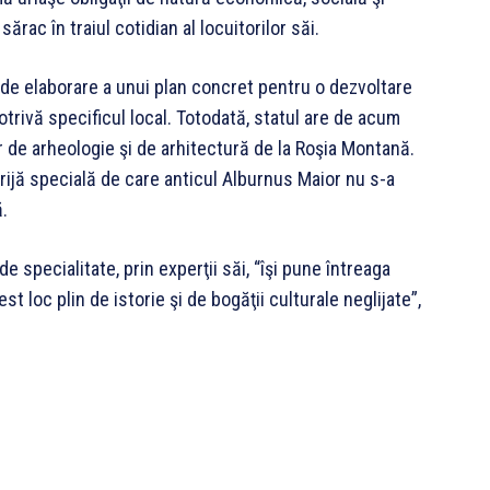
ărac în traiul cotidian al locuitorilor săi.
e de elaborare a unui plan concret pentru o dezvoltare
rivă specificul local. Totodată, statul are de acum
or de arheologie şi de arhitectură de la Roşia Montană.
ijă specială de care anticul Alburnus Maior nu s-a
ă.
 specialitate, prin experţii săi, “îşi pune întreaga
st loc plin de istorie şi de bogăţii culturale neglijate”,