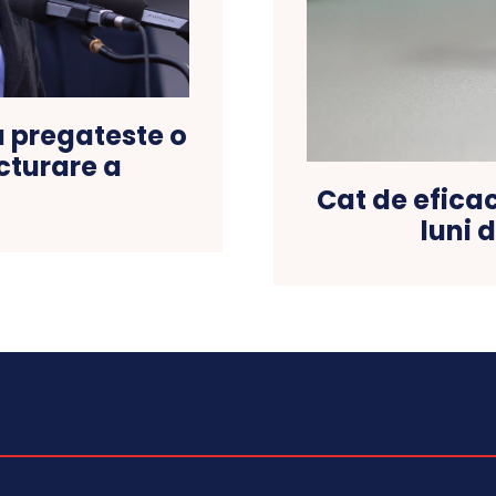
țu pregateste o
cturare a
Cat de eficac
luni 