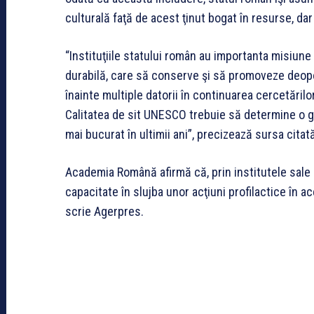
culturală faţă de acest ţinut bogat în resurse, dar s
“Instituţiile statului român au importanta misiun
durabilă, care să conserve şi să promoveze deopot
înainte multiple datorii în continuarea cercetăril
Calitatea de sit UNESCO trebuie să determine o gr
mai bucurat în ultimii ani”, precizează sursa citat
Academia Română afirmă că, prin institutele sale de
capacitate în slujba unor acţiuni profilactice în ace
scrie Agerpres.