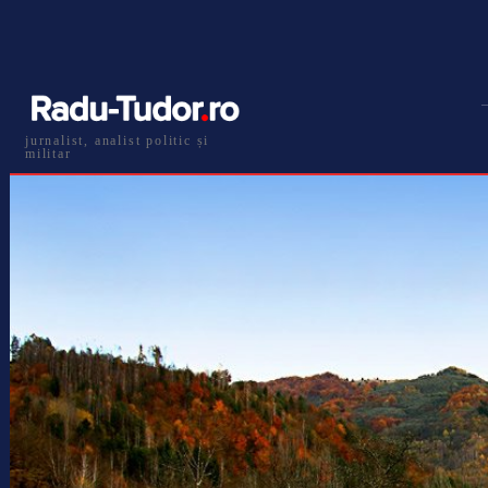
jurnalist, analist politic și
militar