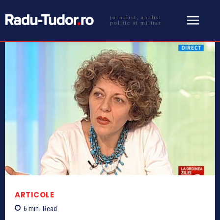
jurnalist, analist
politic si militar
ARTICOLE
6
min.
Read