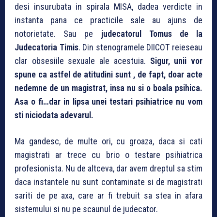
desi insurubata in spirala MISA, dadea verdicte in
instanta pana ce practicile sale au ajuns de
notorietate. Sau pe
judecatorul Tomus de la
Judecatoria Timis
. Din stenogramele DIICOT reieseau
clar obsesiile sexuale ale acestuia.
Sigur, unii vor
spune ca astfel de atitudini sunt , de fapt, doar acte
nedemne de un magistrat, insa nu si o boala psihica.
Asa o fi…dar in lipsa unei testari psihiatrice nu vom
sti niciodata adevarul.
Ma gandesc, de multe ori, cu groaza, daca si cati
magistrati ar trece cu brio o testare psihiatrica
profesionista. Nu de altceva, dar avem dreptul sa stim
daca instantele nu sunt contaminate si de magistrati
sariti de pe axa, care ar fi trebuit sa stea in afara
sistemului si nu pe scaunul de judecator.