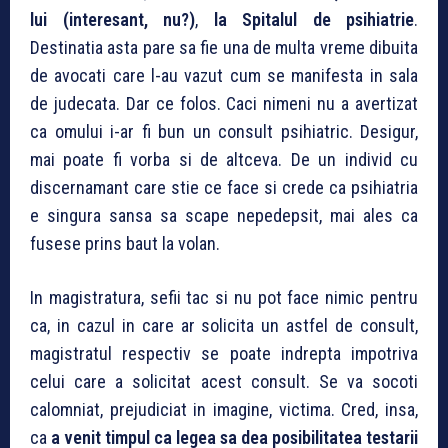
lui (interesant, nu?)
,
la Spitalul de psihiatrie
.
Destinatia asta pare sa fie una de multa vreme dibuita
de avocati care l-au vazut cum se manifesta in sala
de judecata. Dar ce folos. Caci nimeni nu a avertizat
ca omului i-ar fi bun un consult psihiatric. Desigur,
mai poate fi vorba si de altceva. De un individ cu
discernamant care stie ce face si crede ca psihiatria
e singura sansa sa scape nepedepsit, mai ales ca
fusese prins baut la volan.
In magistratura, sefii tac si nu pot face nimic pentru
ca, in cazul in care ar solicita un astfel de consult,
magistratul respectiv se poate indrepta impotriva
celui care a solicitat acest consult. Se va socoti
calomniat, prejudiciat in imagine, victima. Cred, insa,
ca
a venit timpul ca legea sa dea posibilitatea testarii