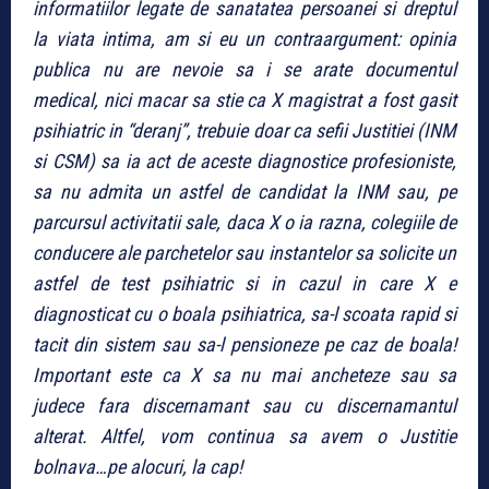
informatiilor legate de sanatatea persoanei si dreptul
la viata intima, am si eu un contraargument: opinia
publica nu are nevoie sa i se arate documentul
medical, nici macar sa stie ca X magistrat a fost gasit
psihiatric in “deranj”, trebuie doar ca sefii Justitiei (INM
si CSM) sa ia act de aceste diagnostice profesioniste,
sa nu admita un astfel de candidat la INM sau, pe
parcursul activitatii sale, daca X o ia razna, colegiile de
conducere ale parchetelor sau instantelor sa solicite un
astfel de test psihiatric si in cazul in care X e
diagnosticat cu o boala psihiatrica, sa-l scoata rapid si
tacit din sistem sau sa-l pensioneze pe caz de boala!
Important este ca X sa nu mai ancheteze sau sa
judece fara discernamant sau cu discernamantul
alterat. Altfel, vom continua sa avem o Justitie
bolnava…pe alocuri, la cap!