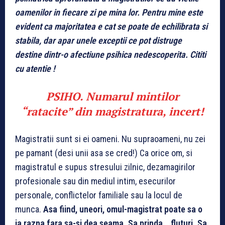
oamenilor in fiecare zi pe mina lor. Pentru mine este
evident ca majoritatea e cat se poate de echilibrata si
stabila, dar apar unele exceptii ce pot distruge
destine dintr-o afectiune psihica nedescoperita. Cititi
cu atentie !
PSIHO. Numarul mintilor
“ratacite” din magistratura, incert!
Magistratii sunt si ei oameni. Nu supraoameni, nu zei
pe pamant (desi unii asa se cred!) Ca orice om, si
magistratul e supus stresului zilnic, dezamagirilor
profesionale sau din mediul intim, esecurilor
personale, conflictelor familiale sau la locul de
munca.
Asa fiind, uneori, omul-magistrat poate sa o
ia razna fara sa-si dea seama. Sa prinda… fluturi. Sa