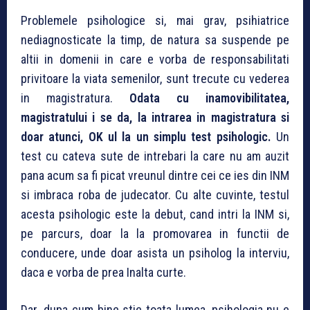
Problemele psihologice si, mai grav, psihiatrice
nediagnosticate la timp, de natura sa suspende pe
altii in domenii in care e vorba de responsabilitati
privitoare la viata semenilor, sunt trecute cu vederea
in magistratura.
Odata cu inamovibilitatea,
magistratului i se da, la intrarea in magistratura si
doar atunci, OK ul la un simplu test psihologic.
Un
test cu cateva sute de intrebari la care nu am auzit
pana acum sa fi picat vreunul dintre cei ce ies din INM
si imbraca roba de judecator. Cu alte cuvinte, testul
acesta psihologic este la debut, cand intri la INM si,
pe parcurs, doar la la promovarea in functii de
conducere, unde doar asista un psiholog la interviu,
daca e vorba de prea Inalta curte.
Dar…dupa cum bine stie toata lumea, psihologia nu e