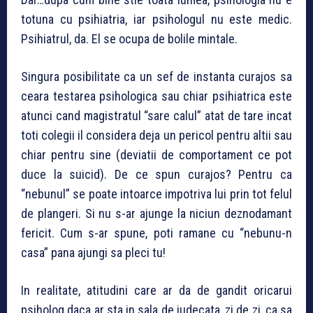
totuna cu psihiatria, iar psihologul nu este medic.
Psihiatrul, da. El se ocupa de bolile mintale.
Singura posibilitate ca un sef de instanta curajos sa
ceara testarea psihologica sau chiar psihiatrica este
atunci cand magistratul “sare calul” atat de tare incat
toti colegii il considera deja un pericol pentru altii sau
chiar pentru sine (deviatii de comportament ce pot
duce la suicid). De ce spun curajos? Pentru ca
“nebunul” se poate intoarce impotriva lui prin tot felul
de plangeri. Si nu s-ar ajunge la niciun deznodamant
fericit. Cum s-ar spune, poti ramane cu “nebunu-n
casa” pana ajungi sa pleci tu!
In realitate, atitudini care ar da de gandit oricarui
psiholog daca ar sta in sala de judecata, zi de zi, ca sa