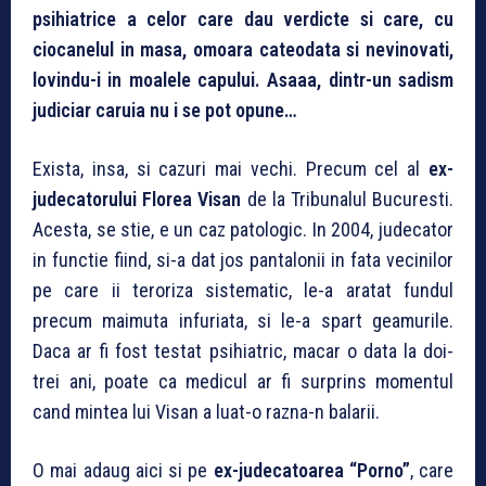
psihiatrice a celor care dau verdicte si care, cu
ciocanelul in masa, omoara cateodata si nevinovati,
lovindu-i in moalele capului. Asaaa, dintr-un sadism
judiciar caruia nu i se pot opune…
Exista, insa, si cazuri mai vechi. Precum cel al
ex-
judecatorului Florea Visan
de la Tribunalul Bucuresti.
Acesta, se stie, e un caz patologic. In 2004, judecator
in functie fiind, si-a dat jos pantalonii in fata vecinilor
pe care ii teroriza sistematic, le-a aratat fundul
precum maimuta infuriata, si le-a spart geamurile.
Daca ar fi fost testat psihiatric, macar o data la doi-
trei ani, poate ca medicul ar fi surprins momentul
cand mintea lui Visan a luat-o razna-n balarii.
O mai adaug aici si pe
ex-judecatoarea “Porno”
, care