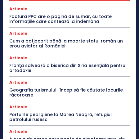
Articole
Factura PPC are o pagină de sumar, cu toate
informațiile care contează la îndemână
Articole
Cum a batjocorit până la moarte statul român un
erou aviator al României
Articole
Franţa salvează o biserică din Siria esenţială pentru
ortodoxie
Articole
Geografia turismului : încep să fie căutate locurile
răcoroase
Articole
Porturile georgiene la Marea Neagră, refugiul
petrolului rusesc
Articole
Alergia de sezon care poate da simptome greu de