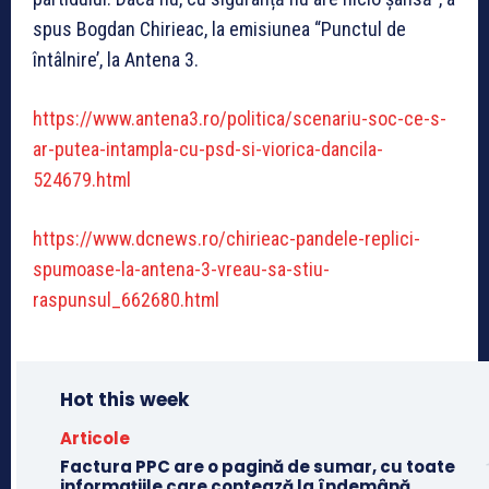
spus Bogdan Chirieac, la emisiunea “Punctul de
întâlnire’, la Antena 3.
https://www.antena3.ro/politica/scenariu-soc-ce-s-
ar-putea-intampla-cu-psd-si-viorica-dancila-
524679.html
https://www.dcnews.ro/chirieac-pandele-replici-
spumoase-la-antena-3-vreau-sa-stiu-
raspunsul_662680.html
Hot this week
Articole
Factura PPC are o pagină de sumar, cu toate
informațiile care contează la îndemână