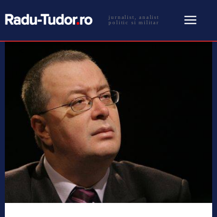
jurnalist, analist
politic si militar