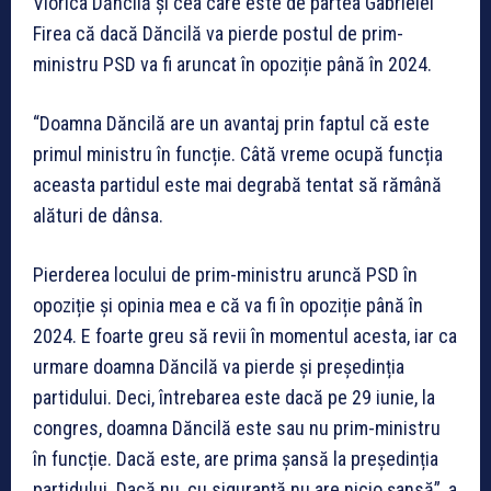
Viorica Dăncilă și cea care este de partea Gabrielei
Firea că dacă Dăncilă va pierde postul de prim-
ministru PSD va fi aruncat în opoziție până în 2024.
“Doamna Dăncilă are un avantaj prin faptul că este
primul ministru în funcție. Câtă vreme ocupă funcția
aceasta partidul este mai degrabă tentat să rămână
alături de dânsa.
Pierderea locului de prim-ministru aruncă PSD în
opoziție și opinia mea e că va fi în opoziție până în
2024. E foarte greu să revii în momentul acesta, iar ca
urmare doamna Dăncilă va pierde și președinția
partidului. Deci, întrebarea este dacă pe 29 iunie, la
congres, doamna Dăncilă este sau nu prim-ministru
în funcție. Dacă este, are prima șansă la președinția
partidului. Dacă nu, cu siguranță nu are nicio șansă”, a