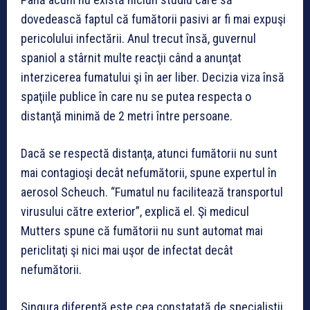
dovedească faptul că fumătorii pasivi ar fi mai expuşi
pericolului infectării. Anul trecut însă, guvernul
spaniol a stârnit multe reacţii când a anunţat
interzicerea fumatului şi în aer liber. Decizia viza însă
spaţiile publice în care nu se putea respecta o
distanţă minimă de 2 metri între persoane.
Dacă se respectă distanţa, atunci fumătorii nu sunt
mai contagioşi decât nefumătorii, spune expertul în
aerosol Scheuch. “Fumatul nu facilitează transportul
virusului către exterior”, explică el. Şi medicul
Mutters spune că fumătorii nu sunt automat mai
periclitaţi şi nici mai uşor de infectat decât
nefumătorii.
Singura diferenţă este cea constatată de specialiştii