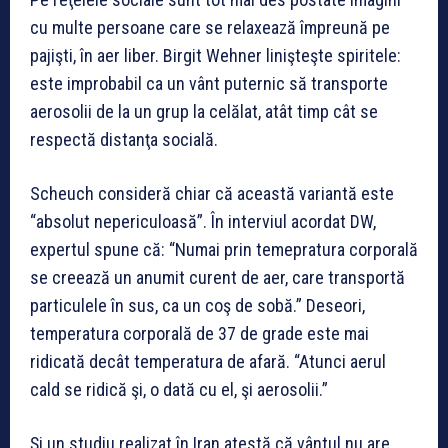
cu multe persoane care se relaxează împreună pe
pajişti, în aer liber. Birgit Wehner linişteşte spiritele:
este improbabil ca un vânt puternic să transporte
aerosolii de la un grup la celălat, atât timp cât se
respectă distanţa socială.
Scheuch consideră chiar că această variantă este
“absolut nepericuloasă”. În interviul acordat DW,
expertul spune că: “Numai prin temepratura corporală
se creează un anumit curent de aer, care transportă
particulele în sus, ca un coş de sobă.” Deseori,
temperatura corporală de 37 de grade este mai
ridicată decât temperatura de afară. “Atunci aerul
cald se ridică şi, o dată cu el, şi aerosolii.”
Şi un studiu realizat în Iran atestă că vântul nu are