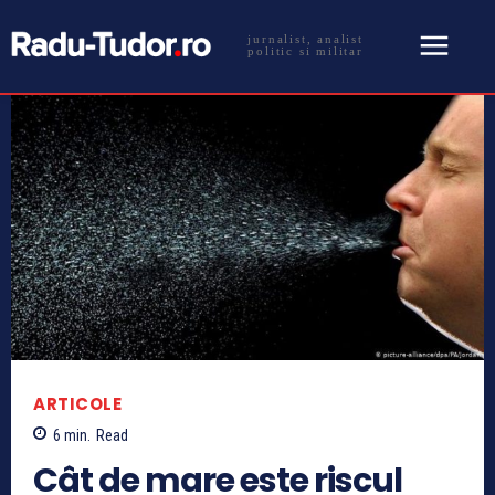
jurnalist, analist
politic si militar
ARTICOLE
6
min.
Read
Cât de mare este riscul