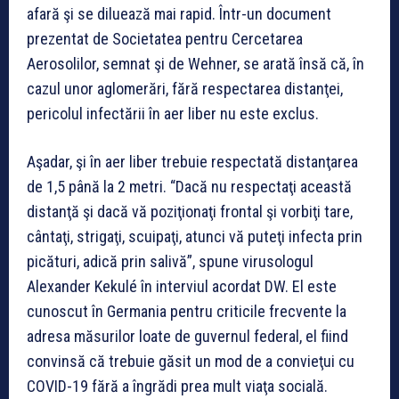
afară şi se diluează mai rapid. Într-un document
prezentat de Societatea pentru Cercetarea
Aerosolilor, semnat şi de Wehner, se arată însă că, în
cazul unor aglomerări, fără respectarea distanţei,
pericolul infectării în aer liber nu este exclus.
Aşadar, şi în aer liber trebuie respectată distanţarea
de 1,5 până la 2 metri. “Dacă nu respectaţi această
distanţă şi dacă vă poziţionaţi frontal şi vorbiţi tare,
cântaţi, strigaţi, scuipaţi, atunci vă puteţi infecta prin
picături, adică prin salivă”, spune virusologul
Alexander Kekulé în interviul acordat DW. El este
cunoscut în Germania pentru criticile frecvente la
adresa măsurilor loate de guvernul federal, el fiind
convinsă că trebuie găsit un mod de a convieţui cu
COVID-19 fără a îngrădi prea mult viaţa socială.