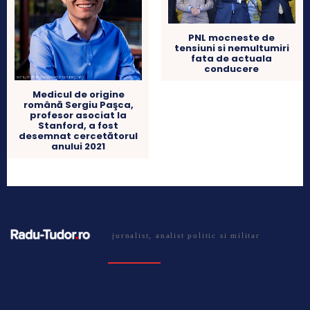
PNL mocneste de
tensiuni si nemultumiri
fata de actuala
conducere
Medicul de origine
română Sergiu Paşca,
profesor asociat la
Stanford, a fost
desemnat cercetătorul
anului 2021
jurnalist, analist politic si militar