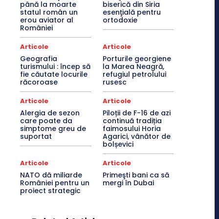
până la moarte
biserică din Siria
statul român un
esenţială pentru
erou aviator al
ortodoxie
României
Articole
Articole
Geografia
Porturile georgiene
turismului : încep să
la Marea Neagră,
fie căutate locurile
refugiul petrolului
răcoroase
rusesc
Articole
Articole
Alergia de sezon
Piloții de F-16 de azi
care poate da
continuă tradiția
simptome greu de
faimosului Horia
suportat
Agarici, vânător de
bolșevici
Articole
Articole
NATO dă miliarde
Primeşti bani ca să
României pentru un
mergi în Dubai
proiect strategic