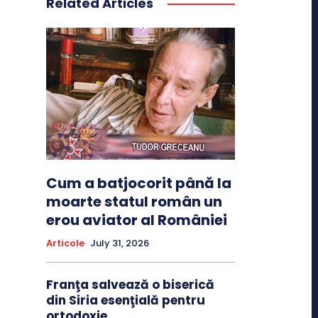
Related Articles
Cum a batjocorit până la
moarte statul român un
erou aviator al României
Articole
July 31, 2026
Franţa salvează o biserică
din Siria esenţială pentru
ortodoxie