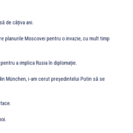
ă de câțiva ani.
re planurile Moscovei pentru o invazie, cu mult timp
 pentru a implica Rusia în diplomație.
 din München, i-am cerut președintelui Putin să se
atace.
oi.