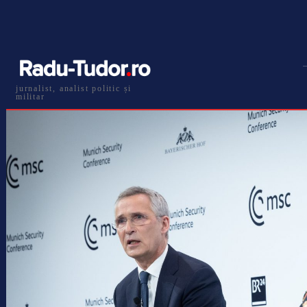
jurnalist, analist politic și
militar