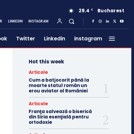
29.4
Bucharest
C
ER
LINKEDIN
INSTAGRAM
ook
Twitter
Linkedin
instagram
Hot this week
Articole
Cum a batjocorit până la
moarte statul român un
erou aviator al României
Articole
Franţa salvează o biserică
din Siria esenţială pentru
ortodoxie