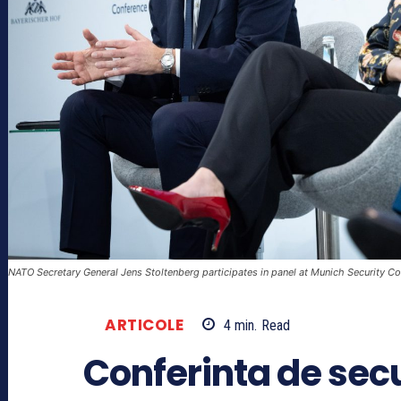
NATO Secretary General Jens Stoltenberg participates in panel at Munich Security Co
ARTICOLE
4
min.
Read
Conferinta de secu