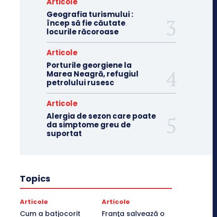
Articole
Geografia turismului :
încep să fie căutate
locurile răcoroase
Articole
Porturile georgiene la
Marea Neagră, refugiul
petrolului rusesc
Articole
Alergia de sezon care poate
da simptome greu de
suportat
Topics
Articole
Articole
Cum a batjocorit
Franţa salvează o