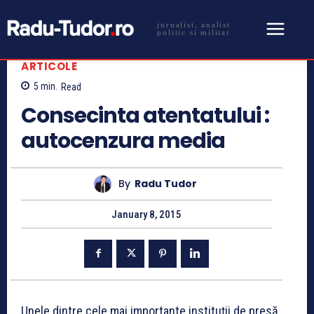
jurnalist, analist
politic si militar
ARTICOLE
5
min.
Read
Consecinta atentatului :
autocenzura media
By
Radu Tudor
January 8, 2015
Unele dintre cele mai importante instituţii de presă