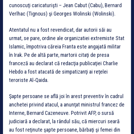
cunoscuţi caricaturişti – Jean Cabut (Cabu), Bernard
Verlhac (Tignous) şi Georges Wolinski (Wolinski).
Atentatul nu a fost revendicat, dar autorii săi au
urmat, se pare, ordine ale organizatiei extremiste Stat
Islamic, împotriva căreia Franta este angajată militar
în Irak. Pe de altă parte, martorii citaţi de presa
franceză au declarat că redacţia publicaţiei Charlie
Hebdo a fost atacată de simpatizanţi ai reţelei
teroriste Al-Qaida.
Şapte persoane se află joi în arest preventiv în cadrul
anchetei privind atacul, a anunţat ministrul francez de
Interne, Bernard Cazeneuve. Potrivit AFP, o sursă
judiciară a declarat, la rândul său, că miercuri seară
au fost reţinute şapte persoane, bărbaţi şi femei din