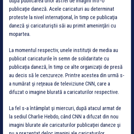
după publicarea unor astfel de imagini într-o
publicaţie daneză. Acele caricaturi au determinat
proteste la nivel internaţional, în timp ce publicaţia
daneză şi caricaturiştii săi au primit ameninţări cu
mopartea.
La momentul respectiv, unele instituţii de media au
publicat caricaturile în semn de solidaritate cu
publicaţia daneză, în timp ce alte organizaţii de presă
au decis să le cenzureze. Printre acestea din urmă s-
a numărat şi reţeaua de televiziune CNN, care a
difuzat o imagine blurată a caricaturilor respective.
La fel s-a întâmplat şi miercuri, după atacul armat de
la sediul Charlie Hebdo, când CNN a difuzat din nou
imagini blurate ale caricaturilor publicaţiei daneze şi
nu a prezentat deloc imagini ale caricaturilor