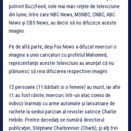
potrivit BuzzFeed, cele mai mari reţele de televiziune
din lume, între care NBC News, MSNBC, CNBC, ABC
News şi CBS News, au decis să nu difuzeze aceste
imagini.
Pe de altă parte, deşi Fox News a difuzat miercuri o
imagine a unei caricaturi cu profetul Mahomed,
reprezentanţii acestei televiziuni au anunţat că nu
plănuiesc să reia difuzarea respectivei imagini.
12 persoane (11 bărbati si o femeie) au murit, iar alte
11 au fost rănite, miercuri, într-un atac comis de
indivizi înarmaţi cu arme automate şi lansatoare de
rachete la sediul parizian al revistei satirice Charlie
Hebdo. Printre decedaţi se numără directorul
publicaţiei, Stéphane Charbonnier (Charb), şi alţi trei