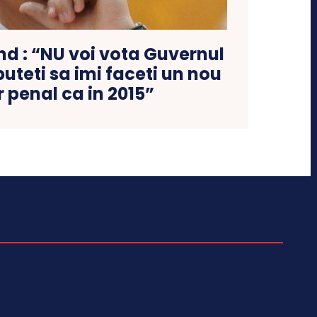
nd : “NU voi vota Guvernul
uteti sa imi faceti un nou
 penal ca in 2015”