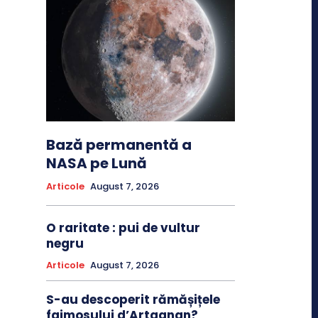
Bază permanentă a
NASA pe Lună
Articole
August 7, 2026
O raritate : pui de vultur
negru
Articole
August 7, 2026
S-au descoperit rămășițele
faimosului d’Artagnan?