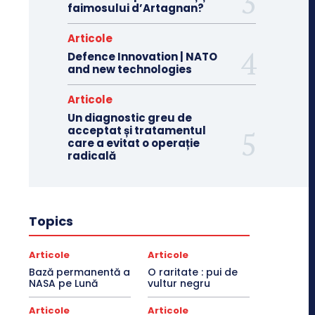
faimosului d’Artagnan?
Articole
Defence Innovation | NATO
and new technologies
Articole
Un diagnostic greu de
acceptat și tratamentul
care a evitat o operație
radicală
Topics
Articole
Articole
Bază permanentă a
O raritate : pui de
NASA pe Lună
vultur negru
Articole
Articole