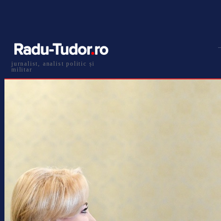
jurnalist, analist politic și
militar