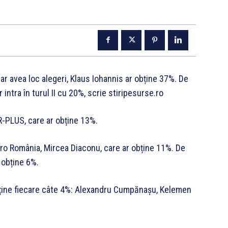
r avea loc alegeri, Klaus Iohannis ar obține 37%. De
 intra în turul II cu 20%, scrie stiripesurse.ro
R-PLUS, care ar obține 13%.
Pro România, Mircea Diaconu, care ar obține 11%. De
 obține 6%.
obține fiecare câte 4%: Alexandru Cumpănașu, Kelemen