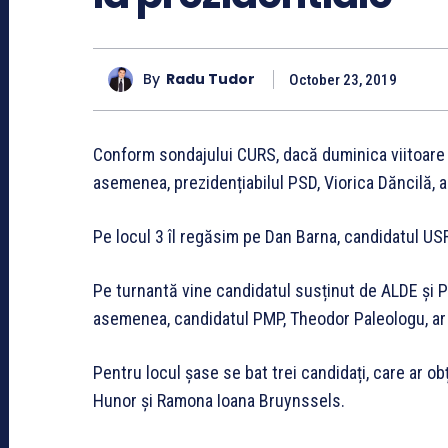
By
Radu Tudor
October 23, 2019
Conform sondajului CURS, dacă duminica viitoare a
asemenea, prezidențiabilul PSD, Viorica Dăncilă, ar
Pe locul 3 îl regăsim pe Dan Barna, candidatul US
Pe turnantă vine candidatul susținut de ALDE și 
asemenea, candidatul PMP, Theodor Paleologu, ar
Pentru locul șase se bat trei candidați, care ar 
Hunor și Ramona Ioana Bruynssels.