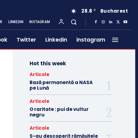
28.8
Bucharest
C
ER
LINKEDIN
INSTAGRAM
ook
Twitter
Linkedin
instagram
Hot this week
Articole
Bază permanentă a NASA
pe Lună
Articole
O raritate : pui de vultur
negru
Articole
S-au descoperit rămășițele