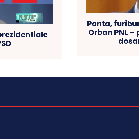
Ponta, furibu
Orban PNL – p
prezidentiale
dosar
PSD