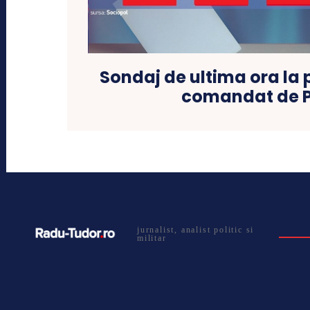
Sondaj de ultima ora la 
comandat de 
jurnalist, analist politic si
militar