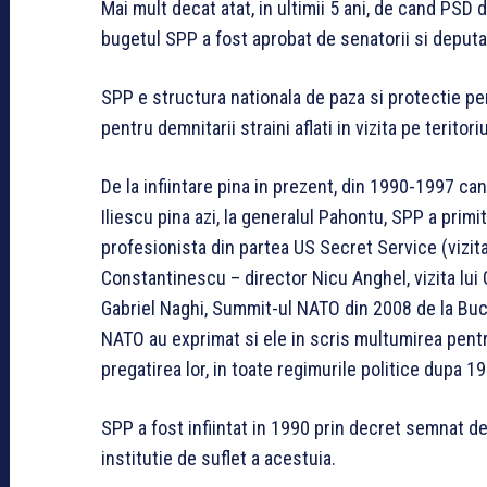
Mai mult decat atat, in ultimii 5 ani, de cand PSD
bugetul SPP a fost aprobat de senatorii si deputati
SPP e structura nationala de paza si protectie pen
pentru demnitarii straini aflati in vizita pe teritor
De la infiintare pina in prezent, din 1990-1997 c
Iliescu pina azi, la generalul Pahontu, SPP a primi
profesionista din partea US Secret Service (vizita 
Constantinescu – director Nicu Anghel, vizita lui G
Gabriel Naghi, Summit-ul NATO din 2008 de la Bucu
NATO au exprimat si ele in scris multumirea pentru
pregatirea lor, in toate regimurile politice dupa 1
SPP a fost infiintat in 1990 prin decret semnat de
institutie de suflet a acestuia.