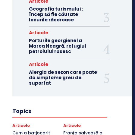
Articole
Geografia turismului :
încep să fie căutate
locurile răcoroase
Articole
Porturile georgiene la
Marea Neagră, refugiul
petrolului rusesc
Articole
Alergia de sezon care poate
da simptome greu de
suportat
Topics
Articole
Articole
Cum a batjocorit
Franţa salvează o