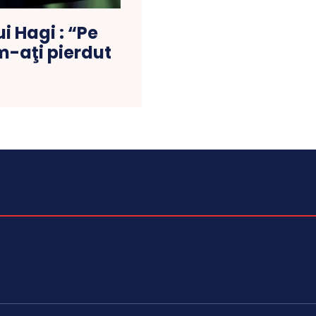
ui Hagi : “Pe
m-aţi pierdut