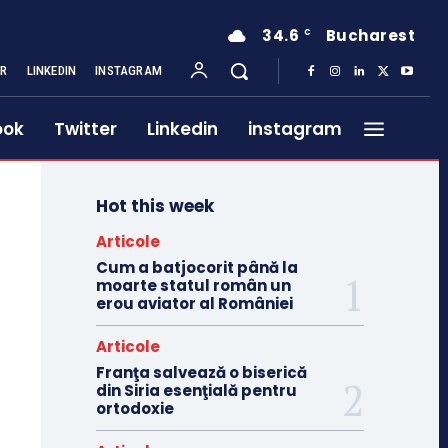
34.6
Bucharest
C
ER
LINKEDIN
INSTAGRAM
ook
Twitter
Linkedin
instagram
Hot this week
Articole
Cum a batjocorit până la
moarte statul român un
erou aviator al României
Articole
Franţa salvează o biserică
din Siria esenţială pentru
ortodoxie