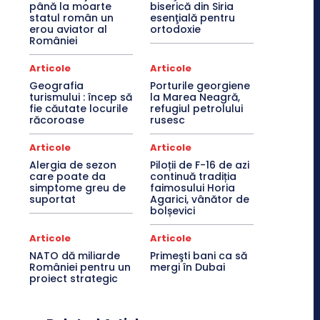
până la moarte
biserică din Siria
statul român un
esenţială pentru
erou aviator al
ortodoxie
României
Articole
Articole
Geografia
Porturile georgiene
turismului : încep să
la Marea Neagră,
fie căutate locurile
refugiul petrolului
răcoroase
rusesc
Articole
Articole
Alergia de sezon
Piloții de F-16 de azi
care poate da
continuă tradiția
simptome greu de
faimosului Horia
suportat
Agarici, vânător de
bolșevici
Articole
Articole
NATO dă miliarde
Primeşti bani ca să
României pentru un
mergi în Dubai
proiect strategic