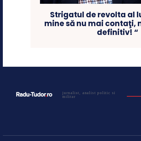
Strigatul de revolta al l
mine să nu mai contaţi, 
definitiv! “
jurnalist, analist politic si
militar