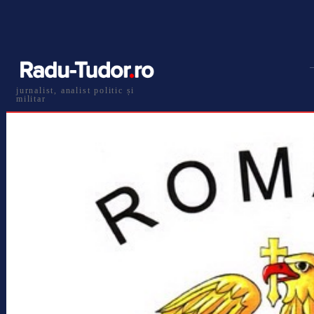
jurnalist, analist politic și
militar