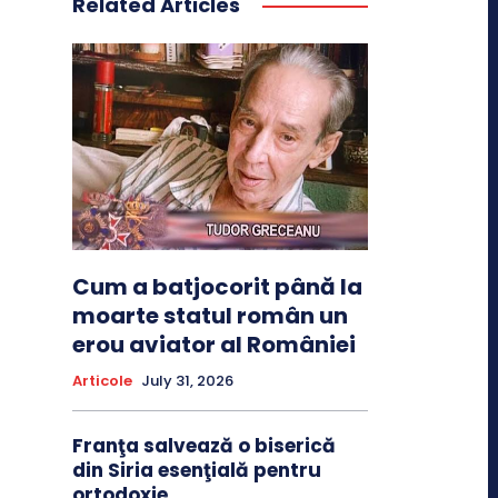
Related Articles
Cum a batjocorit până la
moarte statul român un
erou aviator al României
Articole
July 31, 2026
Franţa salvează o biserică
din Siria esenţială pentru
ortodoxie