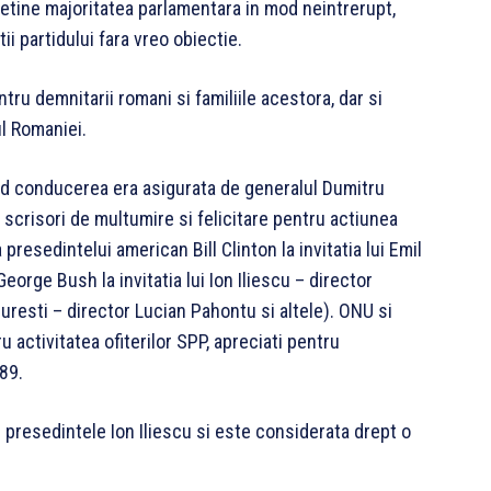
 detine majoritatea parlamentara in mod neintrerupt,
i partidului fara vreo obiectie.
tru demnitarii romani si familiile acestora, dar si
iul Romaniei.
and conducerea era asigurata de generalul Dumitru
t scrisori de multumire si felicitare pentru actiunea
presedintelui american Bill Clinton la invitatia lui Emil
eorge Bush la invitatia lui Ion Iliescu – director
resti – director Lucian Pahontu si altele). ONU si
 activitatea ofiterilor SPP, apreciati pentru
989.
 presedintele Ion Iliescu si este considerata drept o