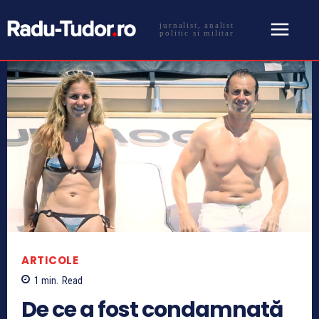
jurnalist, analist
politic si militar
ARTICOLE
1
min.
Read
De ce a fost condamnată