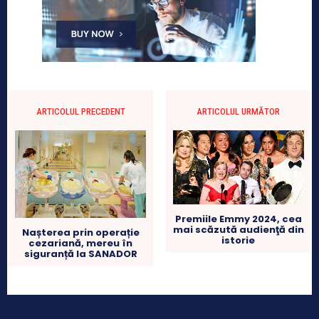
ARTICOLUL PRECEDENT
ARTICOLUL URMĂTOR
Premiile Emmy 2024, cea
mai scăzută audienţă din
Nașterea prin operație
istorie
cezariană, mereu în
siguranță la SANADOR