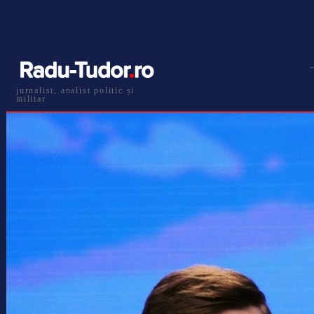
jurnalist, analist politic și
militar