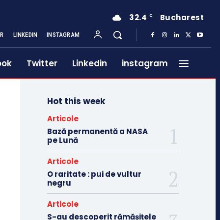
32.4
Bucharest
C
ER
LINKEDIN
INSTAGRAM
ook
Twitter
Linkedin
instagram
Hot this week
Articole
Bază permanentă a NASA
pe Lună
Articole
O raritate : pui de vultur
negru
Articole
S-au descoperit rămășițele