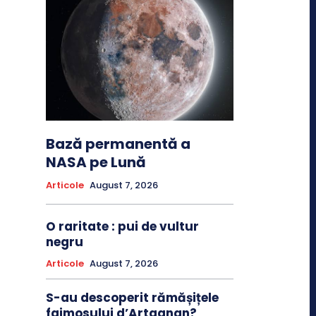
Bază permanentă a
NASA pe Lună
Articole
August 7, 2026
O raritate : pui de vultur
negru
Articole
August 7, 2026
S-au descoperit rămășițele
faimosului d’Artagnan?