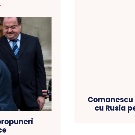
T
Comanescu :
cu Rusia p
propuneri
ce