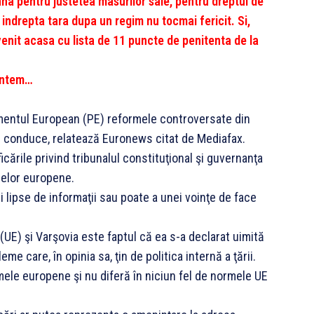
a pentru justetea masurilor sale, pentru dreptul de
 indrepta tara dupa un regim nu tocmai fericit. Si,
venit acasa cu lista de 11 puncte de penitenta de la
suntem…
amentul European (PE) reformele controversate din
-l conduce, relatează Euronews citat de Mediafax.
icările privind tribunalul constituţional şi guvernanţa
melor europene.
 lipse de informaţii sau poate a unei voinţe de face
UE) şi Varşovia este faptul că ea s-a declarat uimită
me care, în opinia sa, ţin de politica internă a ţării.
mele europene şi nu diferă în niciun fel de normele UE