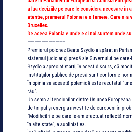
bate in Parlamentul European si Comisia European
a lua deciziile pe care le considera necesare in a
atentie, premierul Poloniei e o femeie. Care n-a 
Bruxelles.
De aceea Polonia e unde e si noi suntem unde 
——————————–
Premierul polonez Beata Szydlo a apărat în Parl
sistemul judiciar şi presă ale Guvernului pe care
Szydlo a apreciat marţi, în acest discurs, că modif
instituţiilor publice de presă sunt conforme nor
În opinia sa această polemică este rezutatul “unei
rău”.
Un semn al tensiunilor dintre Uniunea Europeană (
de timpul şi energia investite de europeni în proble
“Modificările pe care le-am efectuat reflectă nor
în alte state”, a subliniat ea.