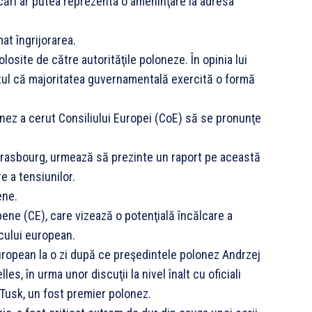
cări ar putea reprezenta o ameninţare la adresa
at îngrijorarea.
osite de către autorităţile poloneze. În opinia lui
ul că majoritatea guvernamentală exercită o formă
nez a cerut Consiliului Europei (CoE) să se pronunţe
Strasbourg, urmează să prezinte un raport pe această
e a tensiunilor.
ene.
ene (CE), care vizează o potenţială încălcare a
ocului european.
uropean la o zi după ce preşedintele polonez Andrzej
s, în urma unor discuţii la nivel înalt cu oficiali
 Tusk, un fost premier polonez.