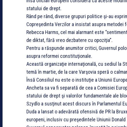
Însă oficiali europeni consideră că aceste modifi
statului de drept.
Rând pe rând, diverse grupuri politice şi-au exprim
Copreşedinta Verzilor a insistat asupra metodei fol
Rebecca Harms, cel mai alarmant este “sentiment
de diktat, fără vreo dezbatere cu opoziţia”.
Pentru a răspunde anumitor critici, Guvernul polo
asupra reformei constituţionale.
Această organizaţie internaţională, cu sediul la 
temă în martie, de la care Varşovia speră o calmar
Însă Consiliul nu este o instituţie a Uniunii Europ
Ancheta sa va fi separată de cea a Comisiei Europ
statului de drept şi valorilor fundamentale ale bl
Szydlo a susţinut acest discurs în Parlamentul E
Duda a lansat o adevărată ofensivă de PR la Bruxelle
europeni, inclusiv cu preşedintele Uniunii Donald