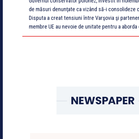
Guvernul conservator polonez, învestit în noiembri
de măsuri denunţate ca vizând să-i consolideze co
Disputa a creat tensiuni între Varşovia şi partener
membre UE au nevoie de unitate pentru a aborda o 