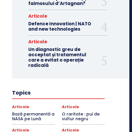
faimosului d’Artagnan?
Articole
Defence Innovation | NATO
and new technologies
Articole
Un diagnostic greu de
acceptat și tratamentul
care a evitat o operație
radicală
Topics
Articole
Articole
Bază permanentă a
O raritate : pui de
NASA pe Lună
vultur negru
Articole
Articole