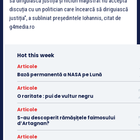
să diriguiască justiția și niciun magistrat nu acceptă
discuția cu un politician care încearcă să diriguiască
justiția”, a subliniat președintele Iohannis, citat de
g4media.ro
Hot this week
Articole
Bază permanentă a NASA pe Lună
Articole
O raritate : pui de vultur negru
Articole
S-au descoperit rămășițele faimosului
d’Artagnan?
Articole