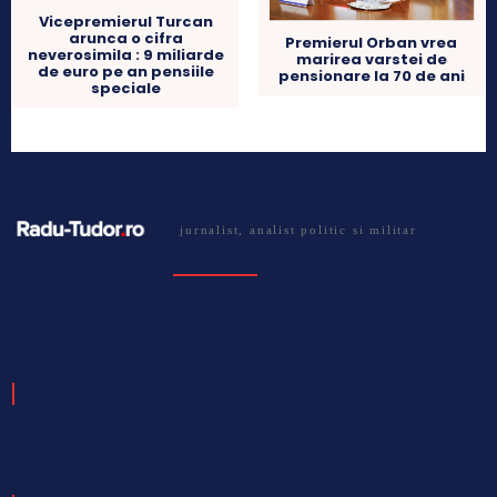
Vicepremierul Turcan
arunca o cifra
Premierul Orban vrea
neverosimila : 9 miliarde
marirea varstei de
de euro pe an pensiile
pensionare la 70 de ani
speciale
jurnalist, analist politic si militar