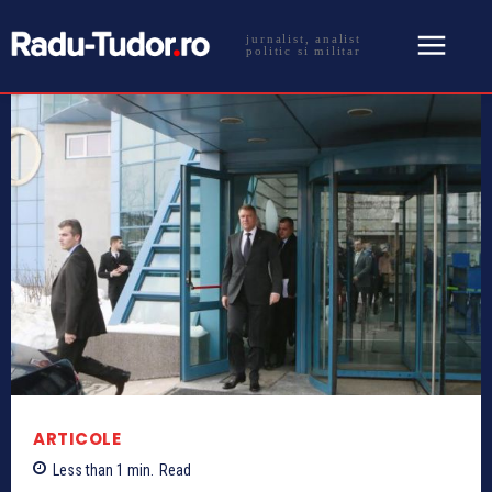
jurnalist, analist
politic si militar
ARTICOLE
Less than 1
min.
Read